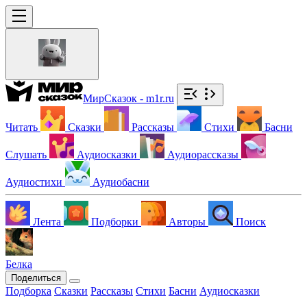
МирСказок - m1r.ru
Читать
Сказки
Рассказы
Стихи
Басни
Слушать
Аудиосказки
Аудиорассказы
Аудиостихи
Аудиобасни
Лента
Подборки
Авторы
Поиск
Белка
Поделиться
Подборка
Сказки
Рассказы
Стихи
Басни
Аудиосказки