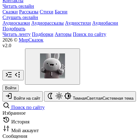
Контакты
Читать онлайн
Сказки
Рассказы
Стихи
Басни
Слушать онлайн
Аудиосказки
Аудиорассказы
Аудиостихи
Аудиобасни
Подобрать
Читать ленту
Подборки
Авторы
Поиск по сайту
2026 ©
МирСказок
v2.0
Войти
Войти на сайт
Темная
Светлая
Системная
тема
Поиск по сайту
Избранное
История
Мой аккаунт
Сообщения