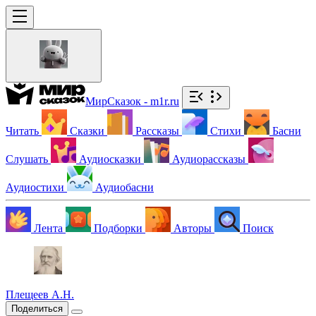
МирСказок - m1r.ru
Читать
Сказки
Рассказы
Стихи
Басни
Слушать
Аудиосказки
Аудиорассказы
Аудиостихи
Аудиобасни
Лента
Подборки
Авторы
Поиск
Плещеев А.Н.
Поделиться