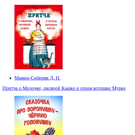
Мамин-Сибиряк Д. Н.
Притча о Молочке, овсяной Кашке и сером котишке Мурке