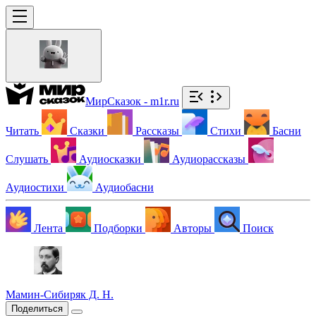
МирСказок - m1r.ru
Читать
Сказки
Рассказы
Стихи
Басни
Слушать
Аудиосказки
Аудиорассказы
Аудиостихи
Аудиобасни
Лента
Подборки
Авторы
Поиск
Мамин-Сибиряк Д. Н.
Поделиться