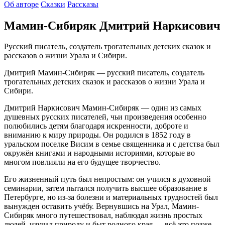
Об авторе
Сказки
Рассказы
Мамин-Сибиряк Дмитрий Наркисович
Русский писатель, создатель трогательных детских сказок и
рассказов о жизни Урала и Сибири.
Дмитрий Мамин-Сибиряк — русский писатель, создатель
трогательных детских сказок и рассказов о жизни Урала и
Сибири.
Дмитрий Наркисович Мамин-Сибиряк — один из самых
душевных русских писателей, чьи произведения особенно
полюбились детям благодаря искренности, доброте и
вниманию к миру природы. Он родился в 1852 году в
уральском поселке Висим в семье священника и с детства был
окружён книгами и народными историями, которые во
многом повлияли на его будущее творчество.
Его жизненный путь был непростым: он учился в духовной
семинарии, затем пытался получить высшее образование в
Петербурге, но из-за болезни и материальных трудностей был
вынужден оставить учёбу. Вернувшись на Урал, Мамин-
Сибиряк много путешествовал, наблюдал жизнь простых
людей, изучал природу и быт родного края — всё это позже