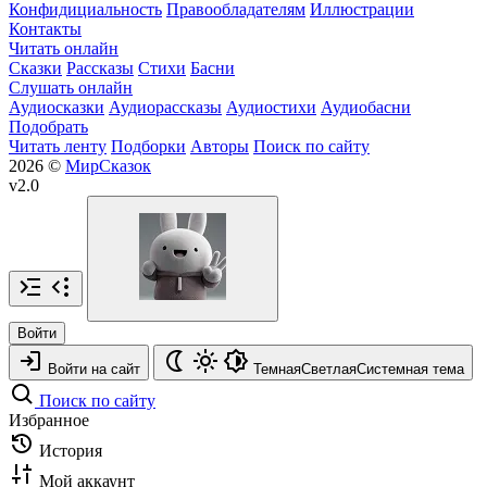
Конфидициальность
Правообладателям
Иллюстрации
Контакты
Читать онлайн
Сказки
Рассказы
Стихи
Басни
Слушать онлайн
Аудиосказки
Аудиорассказы
Аудиостихи
Аудиобасни
Подобрать
Читать ленту
Подборки
Авторы
Поиск по сайту
2026 ©
МирСказок
v2.0
Войти
Войти на сайт
Темная
Светлая
Системная
тема
Поиск по сайту
Избранное
История
Мой аккаунт