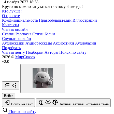
14 ноября 2023 18:38
Круто но можно запутаться поэтому 4 звезды!
Кто лучше?
О проекте
Конфидициальность
Правообладателям
Иллюстрации
Контакты
Читать онлайн
Сказки
Рассказы
Стихи
Басни
Слушать онлайн
Аудиосказки
Аудиорассказы
Аудиостихи
Аудиобасни
Подобрать
Читать ленту
Подборки
Авторы
Поиск по сайту
2026 ©
МирСказок
v2.0
Войти
Войти на сайт
Темная
Светлая
Системная
тема
Поиск по сайту