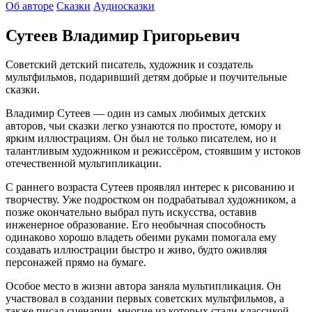
Об авторе
Сказки
Аудиосказки
Сутеев Владимир Григорьевич
Советский детский писатель, художник и создатель
мультфильмов, подаривший детям добрые и поучительные
сказки.
Владимир Сутеев — один из самых любимых детских
авторов, чьи сказки легко узнаются по простоте, юмору и
ярким иллюстрациям. Он был не только писателем, но и
талантливым художником и режиссёром, стоявшим у истоков
отечественной мультипликации.
С раннего возраста Сутеев проявлял интерес к рисованию и
творчеству. Уже подростком он подрабатывал художником, а
позже окончательно выбрал путь искусства, оставив
инженерное образование. Его необычная способность
одинаково хорошо владеть обеими руками помогала ему
создавать иллюстрации быстро и живо, будто оживляя
персонажей прямо на бумаге.
Особое место в жизни автора заняла мультипликация. Он
участвовал в создании первых советских мультфильмов, а
также писал сценарии, многие из которых стали классикой.