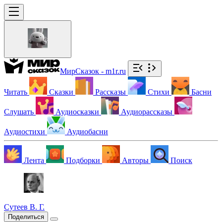
МирСказок - m1r.ru
Читать
Сказки
Рассказы
Стихи
Басни
Слушать
Аудиосказки
Аудиорассказы
Аудиостихи
Аудиобасни
Лента
Подборки
Авторы
Поиск
Сутеев В. Г.
Поделиться