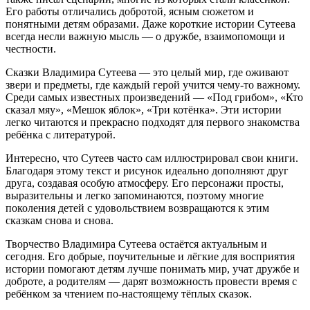
Его работы отличались добротой, ясным сюжетом и
понятными детям образами. Даже короткие истории Сутеева
всегда несли важную мысль — о дружбе, взаимопомощи и
честности.
Сказки Владимира Сутеева — это целый мир, где оживают
звери и предметы, где каждый герой учится чему-то важному.
Среди самых известных произведений — «Под грибом», «Кто
сказал мяу», «Мешок яблок», «Три котёнка». Эти истории
легко читаются и прекрасно подходят для первого знакомства
ребёнка с литературой.
Интересно, что Сутеев часто сам иллюстрировал свои книги.
Благодаря этому текст и рисунок идеально дополняют друг
друга, создавая особую атмосферу. Его персонажи просты,
выразительны и легко запоминаются, поэтому многие
поколения детей с удовольствием возвращаются к этим
сказкам снова и снова.
Творчество Владимира Сутеева остаётся актуальным и
сегодня. Его добрые, поучительные и лёгкие для восприятия
истории помогают детям лучше понимать мир, учат дружбе и
доброте, а родителям — дарят возможность провести время с
ребёнком за чтением по-настоящему тёплых сказок.