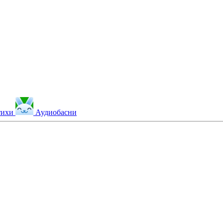
тихи
Аудиобасни