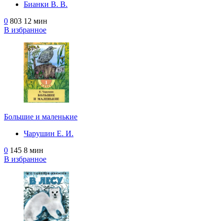
Бианки В. В.
0
803
12 мин
В избранное
Большие и маленькие
Чарушин Е. И.
0
145
8 мин
В избранное