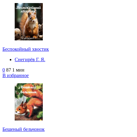
Беспокойный хвостик
Снегирёв Г. Я.
0
87
1 мин
В избранное
Бешеный бельчонок