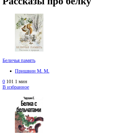
Рассказы про белку
Беличья память
Пришвин М. М.
0
101
1 мин
В избранное