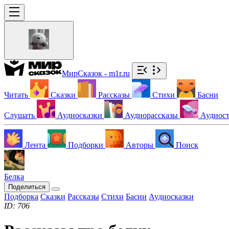
МирСказок - m1r.ru
Читать
Сказки
Рассказы
Стихи
Басни
Слушать
Аудиосказки
Аудиорассказы
Аудиос
Лента
Подборки
Авторы
Поиск
Белка
Поделиться
Подборка
Сказки
Рассказы
Стихи
Басни
Аудиосказки
ID: 706