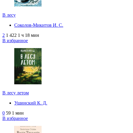
В лесу
Соколов-Микитов И. С.
2
1 422
1 ч 18 мин
В избранное
В лесу летом
Ушинский К. Д.
0
59
1 мин
В избранное