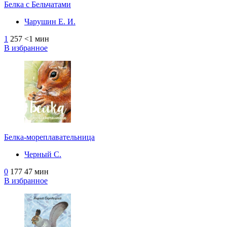
Белка с Бельчатами
Чарушин Е. И.
1
257
<1 мин
В избранное
Белка-мореплавательница
Черный С.
0
177
47 мин
В избранное