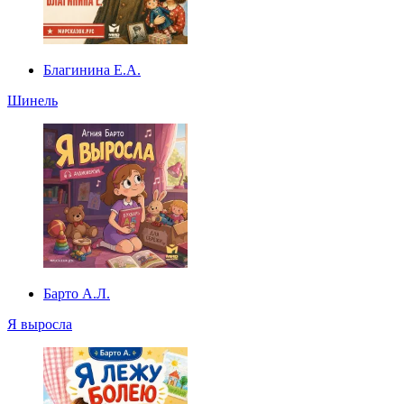
Благинина Е.А.
Шинель
Барто А.Л.
Я выросла