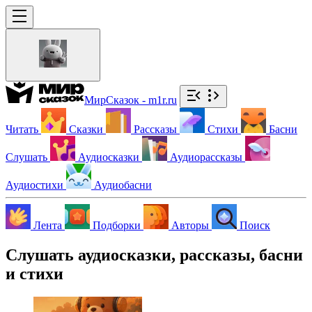
МирСказок - m1r.ru
Читать
Сказки
Рассказы
Стихи
Басни
Слушать
Аудиосказки
Аудиорассказы
Аудиостихи
Аудиобасни
Лента
Подборки
Авторы
Поиск
Слушать аудиосказки, рассказы, басни
и стихи