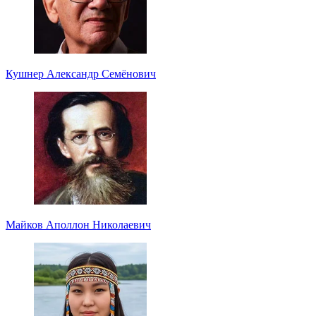
Кушнер Александр Семёнович
Майков Аполлон Николаевич