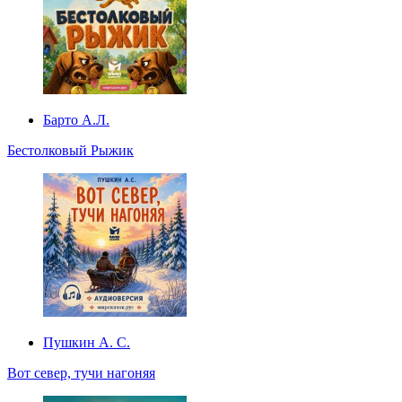
Барто А.Л.
Бестолковый Рыжик
Пушкин А. С.
Вот север, тучи нагоняя