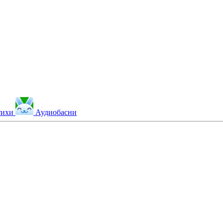
тихи
Аудиобасни