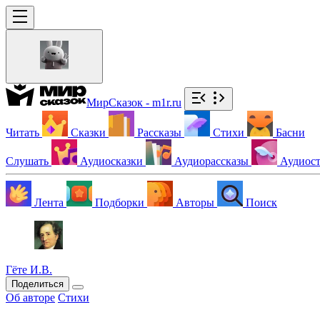
МирСказок - m1r.ru
Читать
Сказки
Рассказы
Стихи
Басни
Слушать
Аудиосказки
Аудиорассказы
Аудиос
Лента
Подборки
Авторы
Поиск
Гёте И.В.
Поделиться
Об авторе
Стихи