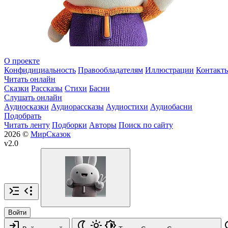
О проекте
Конфидициальность
Правообладателям
Иллюстрации
Контакт
Читать онлайн
Сказки
Рассказы
Стихи
Басни
Слушать онлайн
Аудиосказки
Аудиорассказы
Аудиостихи
Аудиобасни
Подобрать
Читать ленту
Подборки
Авторы
Поиск по сайту
2026 ©
МирСказок
v2.0
Войти