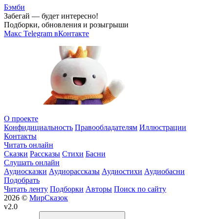
Бэмби
Забегай — будет интересно!
Подборки, обновления и розыгрыши
Макс
Telegram
вКонтакте
О проекте
Конфидициальность
Правообладателям
Иллюстрации
Контакты
Читать онлайн
Сказки
Рассказы
Стихи
Басни
Слушать онлайн
Аудиосказки
Аудиорассказы
Аудиостихи
Аудиобасни
Подобрать
Читать ленту
Подборки
Авторы
Поиск по сайту
2026 ©
МирСказок
v2.0