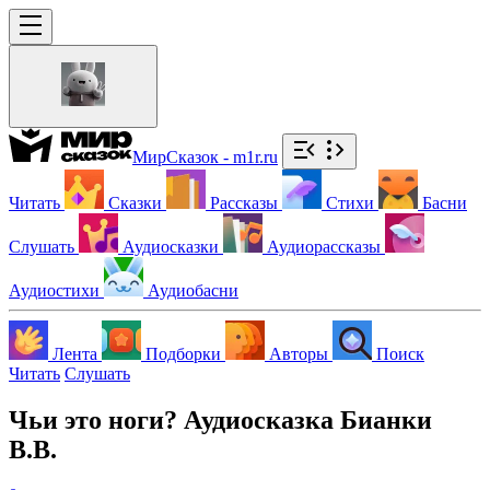
МирСказок - m1r.ru
Читать
Сказки
Рассказы
Стихи
Басни
Слушать
Аудиосказки
Аудиорассказы
Аудиостихи
Аудиобасни
Лента
Подборки
Авторы
Поиск
Читать
Слушать
Чьи это ноги? Аудиосказка Бианки
В.В.