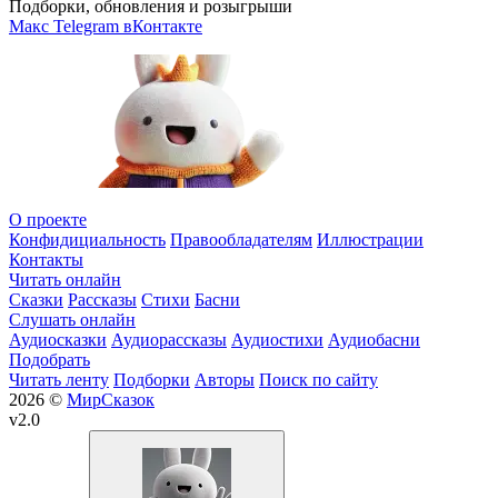
Подборки, обновления и розыгрыши
Макс
Telegram
вКонтакте
О проекте
Конфидициальность
Правообладателям
Иллюстрации
Контакты
Читать онлайн
Сказки
Рассказы
Стихи
Басни
Слушать онлайн
Аудиосказки
Аудиорассказы
Аудиостихи
Аудиобасни
Подобрать
Читать ленту
Подборки
Авторы
Поиск по сайту
2026 ©
МирСказок
v2.0