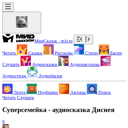
МирСказок - m1r.ru
Читать
Сказки
Рассказы
Стихи
Басни
Слушать
Аудиосказки
Аудиорассказы
Аудиостихи
Аудиобасни
Лента
Подборки
Авторы
Поиск
Читать
Слушать
Суперсемейка - аудиосказка Диснея
0