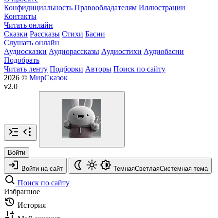
Конфидициальность
Правообладателям
Иллюстрации
Контакты
Читать онлайн
Сказки
Рассказы
Стихи
Басни
Слушать онлайн
Аудиосказки
Аудиорассказы
Аудиостихи
Аудиобасни
Подобрать
Читать ленту
Подборки
Авторы
Поиск по сайту
2026 ©
МирСказок
v2.0
Войти
Войти на сайт
Темная
Светлая
Системная
тема
Поиск по сайту
Избранное
История