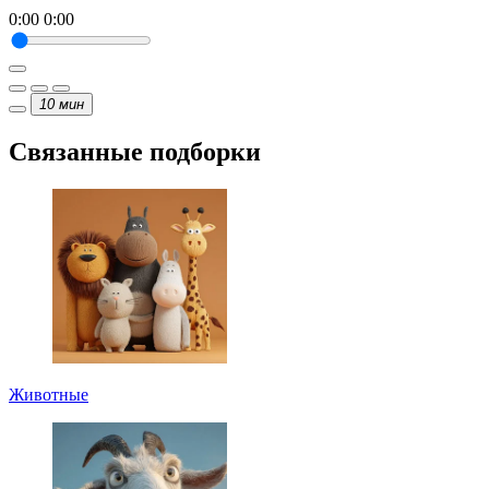
0:00
0:00
10
мин
Связанные подборки
Животные