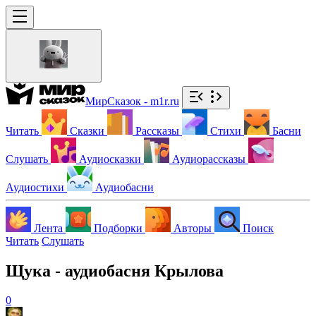
МирСказок - m1r.ru
Читать
Сказки
Рассказы
Стихи
Басни
Слушать
Аудиосказки
Аудиорассказы
Аудиостихи
Аудиобасни
Лента
Подборки
Авторы
Поиск
Читать
Слушать
Щука - аудиобасня Крылова
0