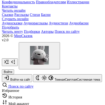
Конфидициальность
Правообладателям
Иллюстрации
Контакты
Читать онлайн
Сказки
Рассказы
Стихи
Басни
Слушать онлайн
Аудиосказки
Аудиорассказы
Аудиостихи
Аудиобасни
Подобрать
Читать ленту
Подборки
Авторы
Поиск по сайту
2026 ©
МирСказок
v2.0
Войти
Войти на сайт
Темная
Светлая
Системная
тема
Поиск по сайту
Избранное
История
Мой аккаунт