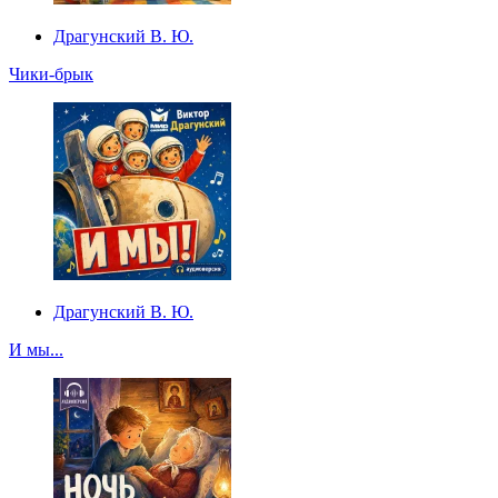
Драгунский В. Ю.
Чики-брык
Драгунский В. Ю.
И мы...