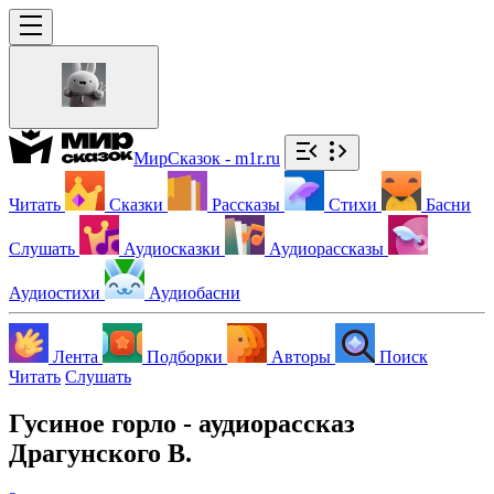
МирСказок - m1r.ru
Читать
Сказки
Рассказы
Стихи
Басни
Слушать
Аудиосказки
Аудиорассказы
Аудиостихи
Аудиобасни
Лента
Подборки
Авторы
Поиск
Читать
Слушать
Гусиное горло - аудиорассказ
Драгунского В.