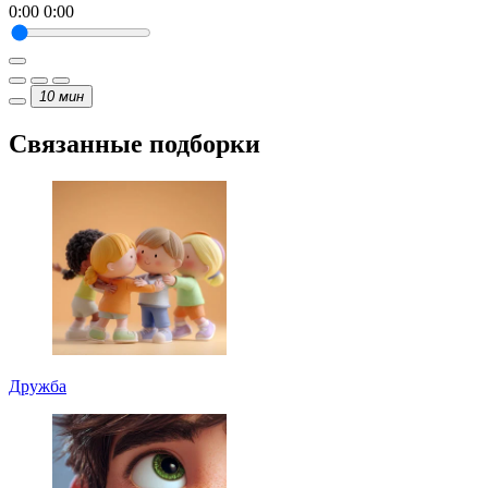
0:00
0:00
10
мин
Связанные подборки
Дружба