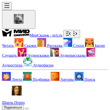
МирСказок - m1r.ru
Читать
Сказки
Рассказы
Стихи
Басни
Слушать
Аудиосказки
Аудиорассказы
Аудиостихи
Аудиобасни
Лента
Подборки
Авторы
Поиск
Шарль Перро
Поделиться