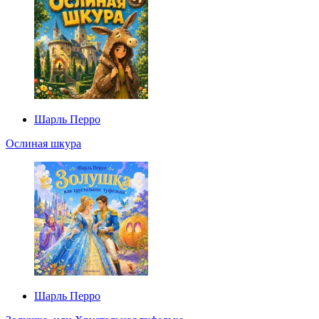
Шарль Перро
Ослиная шкура
Шарль Перро