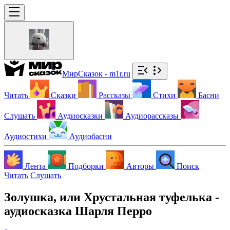
МирСказок - m1r.ru
Читать
Сказки
Рассказы
Стихи
Басни
Слушать
Аудиосказки
Аудиорассказы
Аудиостихи
Аудиобасни
Лента
Подборки
Авторы
Поиск
Читать
Слушать
Золушка, или Хрустальная туфелька -
аудиосказка Шарля Перро