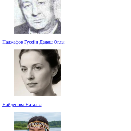
Наджафов Гусейн Дадаш Оглы
Найденова Наталья