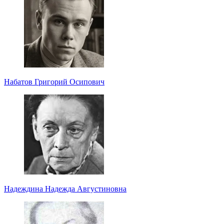
Набатов Григорий Осипович
Надеждина Надежда Августиновна