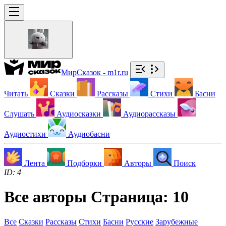
МирСказок - m1r.ru
Читать
Сказки
Рассказы
Стихи
Басни
Слушать
Аудиосказки
Аудиорассказы
Аудиостихи
Аудиобасни
Лента
Подборки
Авторы
Поиск
ID: 4
Все авторы
Страница:
10
Все
Сказки
Рассказы
Стихи
Басни
Русские
Зарубежные