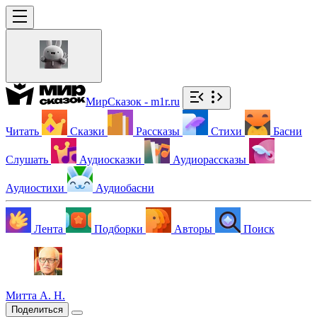
МирСказок - m1r.ru
Читать
Сказки
Рассказы
Стихи
Басни
Слушать
Аудиосказки
Аудиорассказы
Аудиостихи
Аудиобасни
Лента
Подборки
Авторы
Поиск
Митта А. Н.
Поделиться