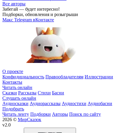
Все авторы
Забегай — будет интересно!
Подборки, обновления и розыгрыши
Макс
Telegram
вКонтакте
О проекте
Конфидициальность
Правообладателям
Иллюстрации
Контакты
Читать онлайн
Сказки
Рассказы
Стихи
Басни
Слушать онлайн
Аудиосказки
Аудиорассказы
Аудиостихи
Аудиобасни
Подобрать
Читать ленту
Подборки
Авторы
Поиск по сайту
2026 ©
МирСказок
v2.0