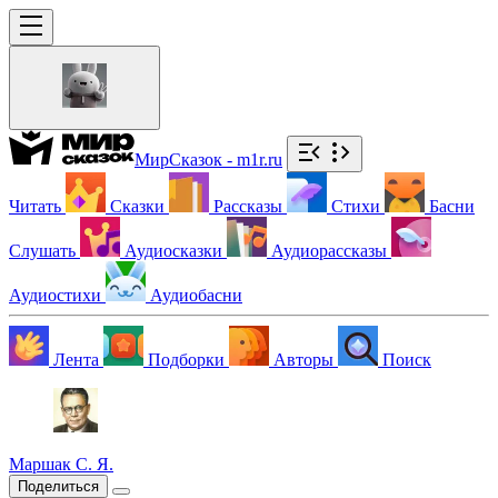
МирСказок - m1r.ru
Читать
Сказки
Рассказы
Стихи
Басни
Слушать
Аудиосказки
Аудиорассказы
Аудиостихи
Аудиобасни
Лента
Подборки
Авторы
Поиск
Маршак С. Я.
Поделиться