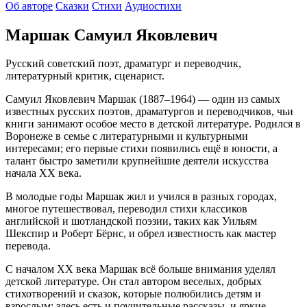
Об авторе
Сказки
Стихи
Аудиостихи
Маршак Самуил Яковлевич
Русский советский поэт, драматург и переводчик,
литературный критик, сценарист.
Самуил Яковлевич Маршак (1887–1964) — один из самых
известных русских поэтов, драматургов и переводчиков, чьи
книги занимают особое место в детской литературе. Родился в
Воронеже в семье с литературными и культурными
интересами; его первые стихи появились ещё в юности, а
талант быстро заметили крупнейшие деятели искусства
начала XX века.
В молодые годы Маршак жил и учился в разных городах,
многое путешествовал, переводил стихи классиков
английской и шотландской поэзии, таких как Уильям
Шекспир и Роберт Бёрнс, и обрел известность как мастер
перевода.
С началом XX века Маршак всё больше внимания уделял
детской литературе. Он стал автором веселых, добрых
стихотворений и сказок, которые полюбились детям и
взрослым: здесь есть и поучительные рассказы, и яркие