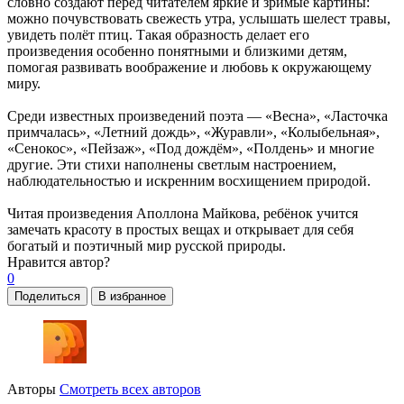
словно создают перед читателем яркие и зримые картины:
можно почувствовать свежесть утра, услышать шелест травы,
увидеть полёт птиц. Такая образность делает его
произведения особенно понятными и близкими детям,
помогая развивать воображение и любовь к окружающему
миру.
Среди известных произведений поэта — «Весна», «Ласточка
примчалась», «Летний дождь», «Журавли», «Колыбельная»,
«Сенокос», «Пейзаж», «Под дождём», «Полдень» и многие
другие. Эти стихи наполнены светлым настроением,
наблюдательностью и искренним восхищением природой.
Читая произведения Аполлона Майкова, ребёнок учится
замечать красоту в простых вещах и открывает для себя
богатый и поэтичный мир русской природы.
Нравится
автор?
0
Поделиться
В избранное
Авторы
Смотреть всех авторов