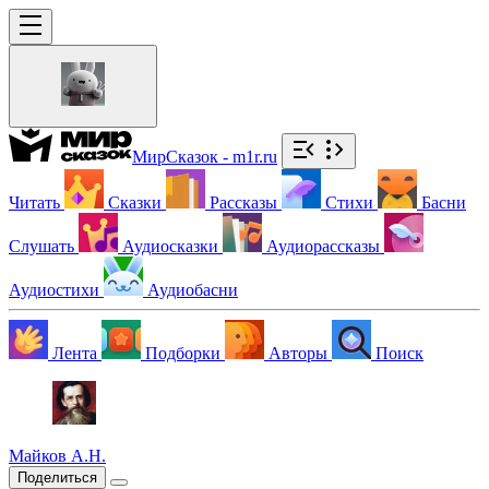
МирСказок - m1r.ru
Читать
Сказки
Рассказы
Стихи
Басни
Слушать
Аудиосказки
Аудиорассказы
Аудиостихи
Аудиобасни
Лента
Подборки
Авторы
Поиск
Майков А.Н.
Поделиться