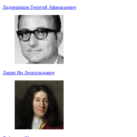
Ладонщиков Георгий Афанасьевич
Ларри Ян Леопольдович