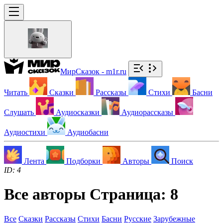
МирСказок - m1r.ru
Читать
Сказки
Рассказы
Стихи
Басни
Слушать
Аудиосказки
Аудиорассказы
Аудиостихи
Аудиобасни
Лента
Подборки
Авторы
Поиск
ID: 4
Все авторы
Страница:
8
Все
Сказки
Рассказы
Стихи
Басни
Русские
Зарубежные