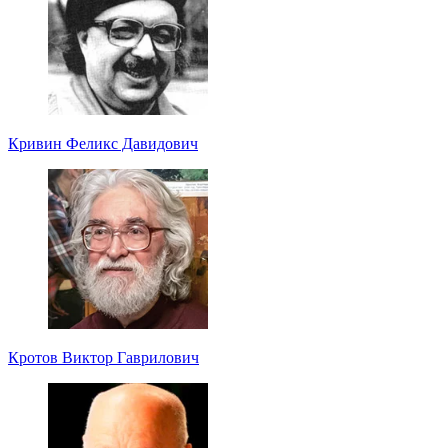
Кривин Феликс Давидович
Кротов Виктор Гаврилович