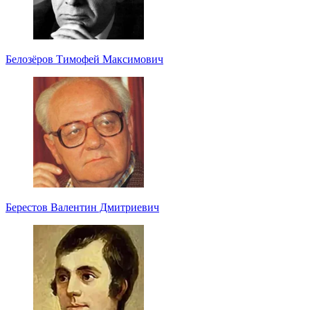
Белозёров Тимофей Максимович
Берестов Валентин Дмитриевич