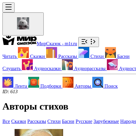
МирСказок - m1r.ru
Читать
Сказки
Рассказы
Стихи
Басни
Слушать
Аудиосказки
Аудиорассказы
Аудиос
Лента
Подборки
Авторы
Поиск
ID: 613
Авторы стихов
Все
Сказки
Рассказы
Стихи
Басни
Русские
Зарубежные
Народ