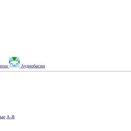
тихи
Аудиобасни
ные
А-Я