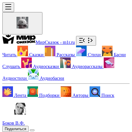
МирСказок - m1r.ru
Читать
Сказки
Рассказы
Стихи
Басни
Слушать
Аудиосказки
Аудиорассказы
Аудиостихи
Аудиобасни
Лента
Подборки
Авторы
Поиск
Боков В.Ф.
Поделиться