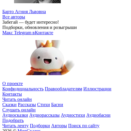
Барто Агния Львовна
Все авторы
Забегай — будет интересно!
Подборки, обновления и розыгрыши
Макс
Telegram
вКонтакте
О проекте
Конфидициальность
Правообладателям
Иллюстрации
Контакты
Читать онлайн
Сказки
Рассказы
Стихи
Басни
Слушать онлайн
Аудиосказки
Аудиорассказы
Аудиостихи
Аудиобасни
Подобрать
Читать ленту
Подборки
Авторы
Поиск по сайту
2026 ©
МирСказок