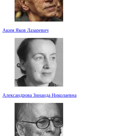
Аким Яков Лазаревич
Александрова Зинаида Николаевна