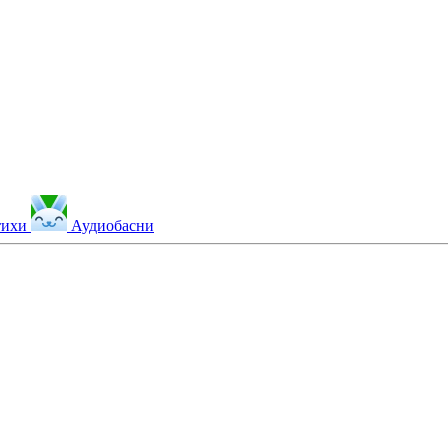
тихи
Аудиобасни