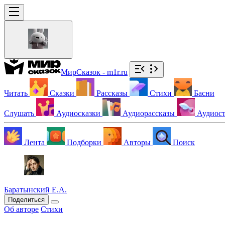
МирСказок - m1r.ru
Читать
Сказки
Рассказы
Стихи
Басни
Слушать
Аудиосказки
Аудиорассказы
Аудиос
Лента
Подборки
Авторы
Поиск
Баратынский Е.А.
Поделиться
Об авторе
Стихи