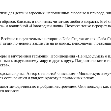
ихи для детей и взрослых, наполненные любовью к природе, жи
 образов, близких и понятных читателю любого возраста. В её 
са» и волшебной «Новогодней ночи». Поэтесса тонко передаёт н
Весёлые и поучительные истории о Бабе Яге, такие как «Баба Я
детям по-новому взглянуть на знакомых персонажей, превращая
веры и внутренней гармонии. Произведения «Не надо думать о п
ьными к окружающему миру и друг к другу. Патриотические и ис
ства».
дская лирика. Автор с теплотой описывает «Московскую зиму»,
ля остановиться и увидеть красоту в привычных вещах.
ют мелодичностью и добрым настроением. Они подходят как для
о возраста.