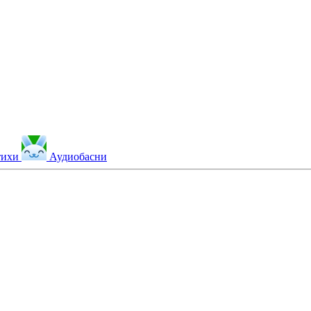
тихи
Аудиобасни