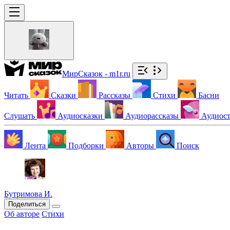
МирСказок - m1r.ru
Читать
Сказки
Рассказы
Стихи
Басни
Слушать
Аудиосказки
Аудиорассказы
Аудиос
Лента
Подборки
Авторы
Поиск
Бутримова И.
Поделиться
Об авторе
Стихи