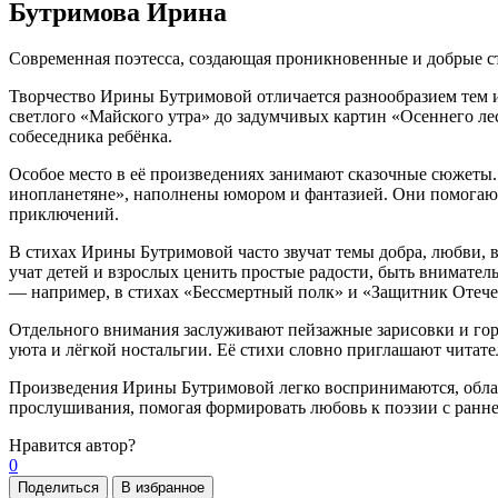
Бутримова Ирина
Современная поэтесса, создающая проникновенные и добрые ст
Творчество Ирины Бутримовой отличается разнообразием тем и
светлого «Майского утра» до задумчивых картин «Осеннего ле
собеседника ребёнка.
Особое место в её произведениях занимают сказочные сюжеты. 
инопланетяне», наполнены юмором и фантазией. Они помогают 
приключений.
В стихах Ирины Бутримовой часто звучат темы добра, любви, 
учат детей и взрослых ценить простые радости, быть внимател
— например, в стихах «Бессмертный полк» и «Защитник Отече
Отдельного внимания заслуживают пейзажные зарисовки и горо
уюта и лёгкой ностальгии. Её стихи словно приглашают читате
Произведения Ирины Бутримовой легко воспринимаются, облада
прослушивания, помогая формировать любовь к поэзии с раннег
Нравится
автор?
0
Поделиться
В избранное