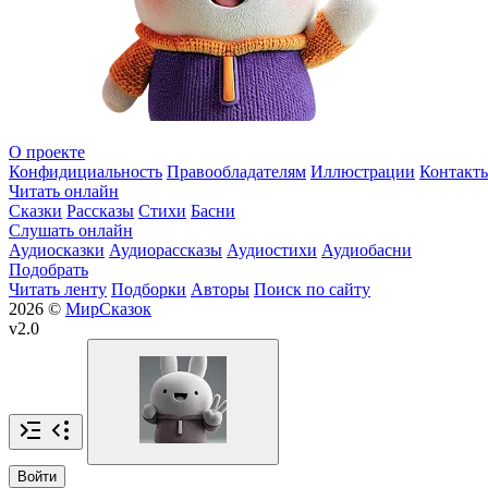
О проекте
Конфидициальность
Правообладателям
Иллюстрации
Контакт
Читать онлайн
Сказки
Рассказы
Стихи
Басни
Слушать онлайн
Аудиосказки
Аудиорассказы
Аудиостихи
Аудиобасни
Подобрать
Читать ленту
Подборки
Авторы
Поиск по сайту
2026 ©
МирСказок
v2.0
Войти