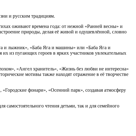
зни и русским традициям.
стихах оживают времена года: от нежной «Ранней весны» и
астроение природы, делая её живой и одушевлённой, словно
га и лыжник», «Баба Яга и машины» или «Баба Яга и
 их из пугающих героев в ярких участников увлекательных
лохом», «Ангел хранитель», «Жизнь без любви не интересна»
торические мотивы также находят отражение в её творчестве
 «Городские фонари», «Осенний парк», создавая атмосферу
 самостоятельного чтения детьми, так и для семейного