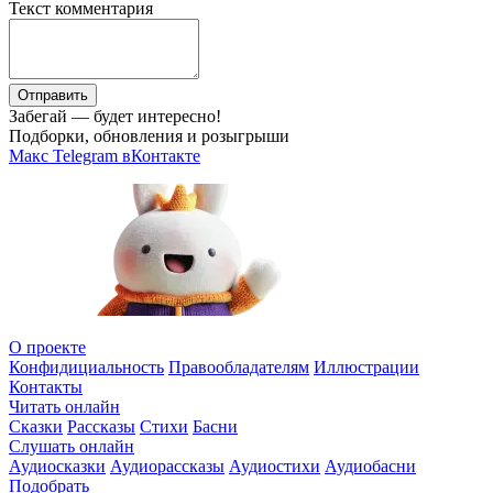
Текст комментария
Отправить
Забегай — будет интересно!
Подборки, обновления и розыгрыши
Макс
Telegram
вКонтакте
О проекте
Конфидициальность
Правообладателям
Иллюстрации
Контакты
Читать онлайн
Сказки
Рассказы
Стихи
Басни
Слушать онлайн
Аудиосказки
Аудиорассказы
Аудиостихи
Аудиобасни
Подобрать