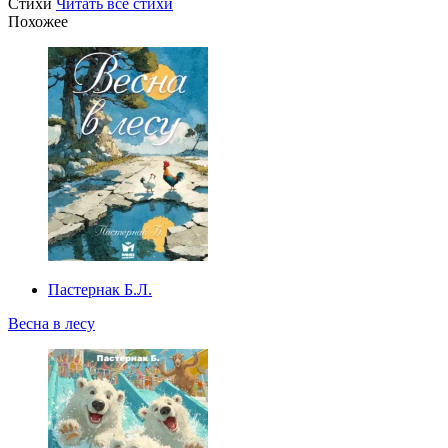
Стихи
Читать все стихи
Похожее
Пастернак Б.Л.
Весна в лесу