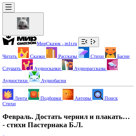
МирСказок - m1r.ru
Читать
Сказки
Рассказы
Стихи
Басни
Слушать
Аудиосказки
Аудиорассказы
Аудиостихи
Аудиобасни
Лента
Подборки
Авторы
Поиск
Стихи
Февраль. Достать чернил и плакать…
- стихи Пастернака Б.Л.