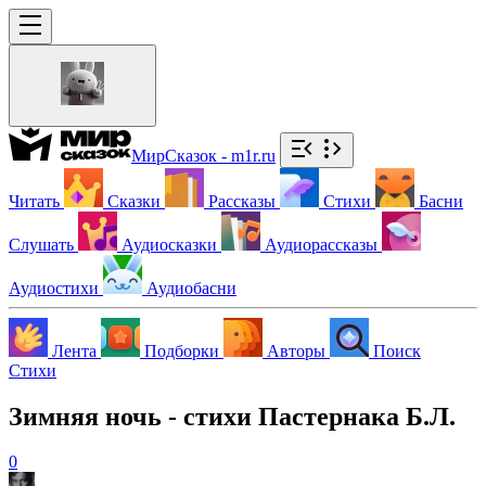
МирСказок - m1r.ru
Читать
Сказки
Рассказы
Стихи
Басни
Слушать
Аудиосказки
Аудиорассказы
Аудиостихи
Аудиобасни
Лента
Подборки
Авторы
Поиск
Стихи
Зимняя ночь - стихи Пастернака Б.Л.
0