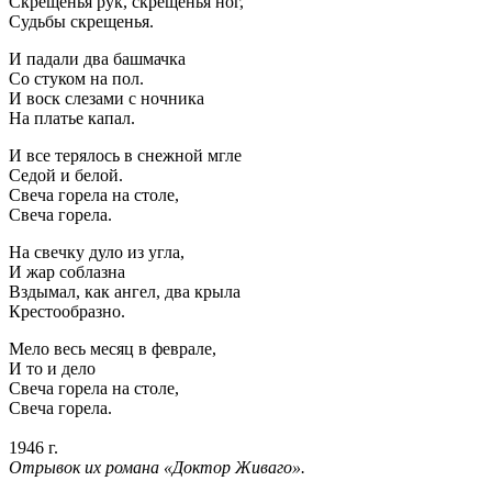
Скрещенья рук, скрещенья ног,
Судьбы скрещенья.
И падали два башмачка
Со стуком на пол.
И воск слезами с ночника
На платье капал.
И все терялось в снежной мгле
Седой и белой.
Свеча горела на столе,
Свеча горела.
На свечку дуло из угла,
И жар соблазна
Вздымал, как ангел, два крыла
Крестообразно.
Мело весь месяц в феврале,
И то и дело
Свеча горела на столе,
Свеча горела.
1946 г.
Отрывок их романа «Доктор Живаго».