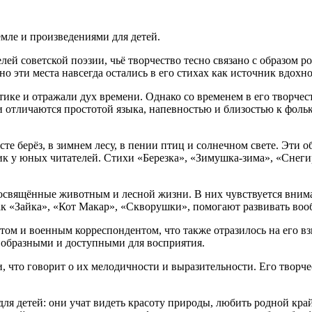
мле и произведениями для детей.
й советской поэзии, чьё творчество тесно связано с образом р
о эти места навсегда остались в его стихах как источник вдохн
е и отражали дух времени. Однако со временем в его творчест
и отличаются простотой языка, напевностью и близостью к фоль
те берёз, в зимнем лесу, в пении птиц и солнечном свете. Эти о
к у юных читателей. Стихи «Березка», «Зимушка-зима», «Снеги
 посвящённые животным и лесной жизни. В них чувствуется вни
ак «Зайка», «Кот Макар», «Скворушки», помогают развивать во
ом и военным корреспондентом, что также отразилось на его вз
 образными и доступными для восприятия.
 что говорит о их мелодичности и выразительности. Его творчес
ля детей: они учат видеть красоту природы, любить родной кр