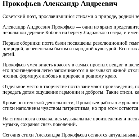
Прокофьев Александр Андреевич
Советский поэт, прославившийся стихами о природе, родной зе
Александр Андреевич Прокофьев — один из ярких представителе
небольшой деревне Кобона на берегу Ладожского озера, и именн
Первые сборники поэта были посвящены революционной тематик
природой, деревенским бытом и народной культурой. Его стих
детей.
Прокофьев умел видеть красоту в самых простых вещах: в шелес
его произведения легко запоминаются и вызывают живой откли
чтения, формируя любовь к природе и родному краю.
Отдельное место в творчестве поэта занимают произведения,
передать детям ощущение гармонии и доброты. Такие стихи, к
Кроме поэтической деятельности, Прокофьев работал журналист
стихи наполнены чувством патриотизма, но при этом остаются
На стихи поэта создавались музыкальные произведения и песни,
музыке, сохраняя связь поколений.
Сегодня стихи Александра Прокофьева остаются актуальными д