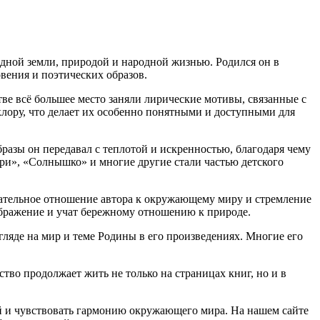
одной земли, природой и народной жизнью. Родился он в
овения и поэтических образов.
ве всё большее место заняли лирические мотивы, связанные с
клору, что делает их особенно понятными и доступными для
бразы он передавал с теплотой и искренностью, благодаря чему
ри», «Солнышко» и многие другие стали частью детского
мательное отношение автора к окружающему миру и стремление
ображение и учат бережному отношению к природе.
гляде на мир и теме Родины в его произведениях. Многие его
тво продолжает жить не только на страницах книг, но и в
ай и чувствовать гармонию окружающего мира. На нашем сайте