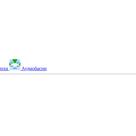
тихи
Аудиобасни