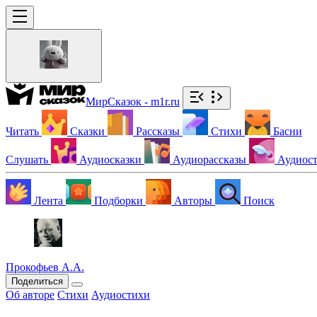
МирСказок - m1r.ru
Читать
Сказки
Рассказы
Стихи
Басни
Слушать
Аудиосказки
Аудиорассказы
Аудиос
Лента
Подборки
Авторы
Поиск
Прокофьев А.А.
Поделиться
Об авторе
Стихи
Аудиостихи