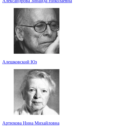
Александрова Зинаида Николаевна
Алешковский Юз
Артюхова Нина Михайловна