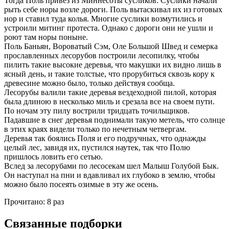
Тогда Поль привез из Миннесоты сусликов. Суслики начали
рыть себе норы возле дороги. Поль вытаскивал их из готовых
нор и ставил туда колья. Многие суслики возмутились и
устроили митинг протеста. Однако с дороги они не ушли и
роют там норы поныне.
Поль Баньян, Вороватый Сэм, Оле Большой Швед и семерка
прославленных лесорубов построили лесопилку, чтобы
пилить такие высокие деревья, что макушки их видно лишь в
ясный день, и такие толстые, что прорубиться сквозь кору к
древесине можно было, только действуя сообща.
Лесорубы валили такие деревья вездеходной пилой, которая
была длиною в несколько миль и срезала все на своем пути.
По ночам эту пилу вострили тридцать точильщиков.
Падавшие в снег деревья поднимали такую метель, что солнце
в этих краях видели только по нечетным четвергам.
Деревья так боялись Поля и его подручных, что однажды
целый лес, завидя их, пустился наутек, так что Полю
пришлось ловить его сетью.
Вслед за лесорубами по лесосекам шел Малыш Голубой Бык.
Он наступал на пни и вдавливал их глубоко в землю, чтобы
можно было посеять озимые в эту же осень.
Прочитано:
8 раз
Связанные подборки