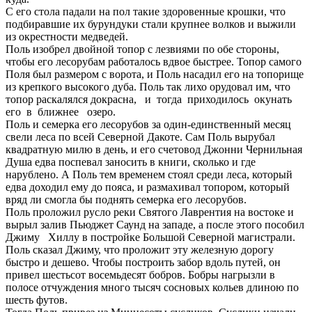
С его стола падали на пол такие здоровенные крошки, что
подбиравшие их бурундуки стали крупнее волков и выжили
из окрестности медведей.
Поль изобрел двойной топор с лезвиями по обе стороны,
чтобы его лесорубам работалось вдвое быстрее. Топор самого
Поля был размером с ворота, и Поль насадил его на топорище
из крепкого высокого дуба. Поль так лихо орудовал им, что
топор раскалялся докрасна, и тогда приходилось окунать
его в ближнее озеро.
Поль и семерка его лесорубов за один-единственный месяц
свели леса по всей Северной Дакоте. Сам Поль вырубал
квадратную милю в день, и его счетовод Джонни Чернильная
Душа едва поспевал заносить в книги, сколько и где
нарублено. А Поль тем временем стоял среди леса, который
едва доходил ему до пояса, и размахивал топором, который
вряд ли смогла бы поднять семерка его лесорубов.
Поль проложил русло реки Святого Лаврентия на востоке и
вырыл залив Пьюджет Саунд на западе, а после этого пособил
Джиму Хиллу в постройке Большой Северной магистрали.
Поль сказал Джиму, что проложит эту железную дорогу
быстро и дешево. Чтобы построить забор вдоль путей, он
привел шестьсот восемьдесят бобров. Бобры нагрызли в
полосе отчуждения много тысяч сосновых кольев длиною по
шесть футов.