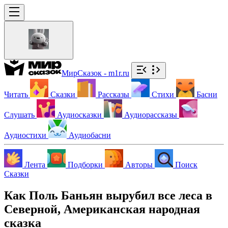
МирСказок - m1r.ru
Читать
Сказки
Рассказы
Стихи
Басни
Слушать
Аудиосказки
Аудиорассказы
Аудиостихи
Аудиобасни
Лента
Подборки
Авторы
Поиск
Сказки
Как Поль Баньян вырубил все леса в
Северной, Американская народная
сказка