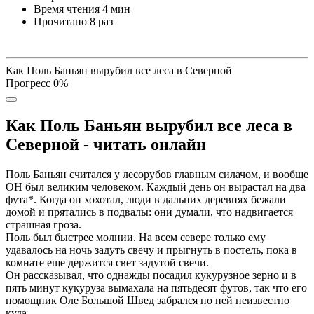
Время чтения
4 мин
Прочитано
8 раз
Как Поль Баньян вырубил все леса в Северной
Прогресс
0
%
Как Поль Баньян вырубил все леса в
Северной - читать онлайн
Поль Баньян считался у лесорубов главным силачом, и вообще
ОН был великим человеком. Каждый день он вырастал на два
фута*. Когда он хохотал, люди в дальних деревнях бежали
домой и прятались в подвалы: они думали, что надвигается
страшная гроза.
Поль был быстрее молнии. На всем севере только ему
удавалось на ночь задуть свечу и прыгнуть в постель, пока в
комнате еще держится свет задутой свечи.
Он рассказывал, что однажды посадил кукурузное зерно и в
пять минут кукуруза вымахала на пятьдесят футов, так что его
помощник Оле Большой Швед забрался по ней неизвестно
куда.