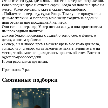
Отнесите его туда, где взяли. - Тон его не терпел возражений.
Ровер поднял ярмо и отнес в сарай. Когда он повесил ярмо на
место, Уокер опустил ружье и сказал миролюбиво:
- Пойдемте на веранду, судья Ровер. Там лучше продувает, а
день-то жаркий. Я попрошу мою жену сходить за водой и
приготовить нам прохладный напиток.
Они сели на веранде, Уокер позвал жену, и она приготовила
им прохладный напиток.
Доктор Уокер поговорил с судьей о том о сем, о ферме, о
делах, а потом добавил:
- Ровер, вы в любое время можете брать мое ярмо для вола,
только, чур, уговор: когда закончите пахать, верните его на
место, чтобы мне не приходилось просить об этом. Вот это
будет по-добрососедски.
И они расстались друзьями.
Прочитано:
7 раз
Связанные подборки