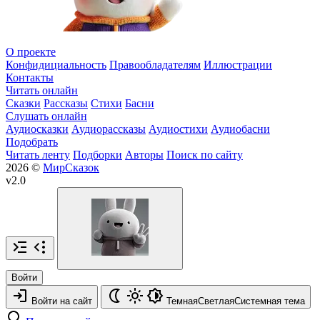
О проекте
Конфидициальность
Правообладателям
Иллюстрации
Контакты
Читать онлайн
Сказки
Рассказы
Стихи
Басни
Слушать онлайн
Аудиосказки
Аудиорассказы
Аудиостихи
Аудиобасни
Подобрать
Читать ленту
Подборки
Авторы
Поиск по сайту
2026 ©
МирСказок
v2.0
Войти
Войти на сайт
Темная
Светлая
Системная
тема