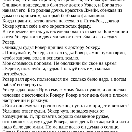
Слишком привередлив был этот доктор Уокер, и Бог за это
наказал его. Его родная дочка, красотка Джейн, сбежала из
дома со скрипачом, который безбожно фальшивил.
Когда правительство штата переехало в Литл-Рок, доктор
Уокер купил себе в его окрестностях ферму.
В те времена не так уж населены были эти места. Ближайший
сосед Уокера жил в двух милях от него. Звали его - судья
Ровер.
Однажды судья Ровер пришел к доктору Уокеру.
- Послушайте, Уокер, - сказал судья Ровер, - мне нужно ярмо,
чтобы запрячь вола и вспахать землю.
Мое сломалось пополам. Не одолжили бы свое на время
- Берите, пожалуйста, судья. Пользуйтесь им, сколько
потребуется.
Ровер взял ярмо, пользовался им, сколько было надо, а потом
'забыл' его вернуть.
Уокер ждал, ждал Ярмо ему самому было нужно, и он послал
человека с весточкой к Роверу. Ровер в тот день был в плохом
настроении и рявкнул:
- Если оно ему так срочно нужно, пусть сам придет и возьмет!
Услышав ответ судьи, Уокер чуть не задохнулся от
возмущения. И, прихватив хорошо смазанное ружье,
отправился к дому судьи Ровера, хотя день был жаркий и идти
надо было две мили. Но меньше всего он думал о солнце.