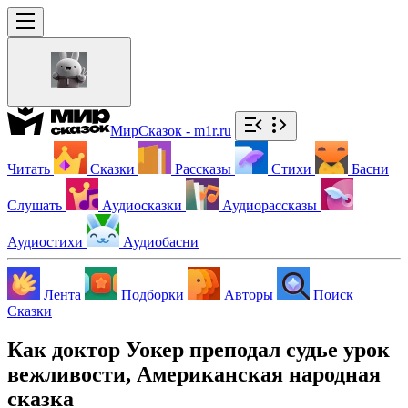
МирСказок - m1r.ru
Читать
Сказки
Рассказы
Стихи
Басни
Слушать
Аудиосказки
Аудиорассказы
Аудиостихи
Аудиобасни
Лента
Подборки
Авторы
Поиск
Сказки
Как доктор Уокер преподал судье урок
вежливости, Американская народная
сказка