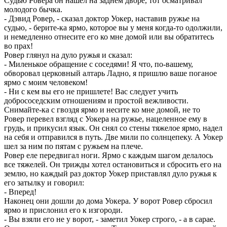
Судью Ровера он нашел на заднем дворе, тот осматривал
молодого бычка.
- Дэвид Ровер, - сказал доктор Уокер, наставив ружье на
судью, - берите-ка ярмо, которое вы у меня когда-то одолжили,
и немедленно отнесите его ко мне домой или вы обратитесь
во прах!
Ровер глянул на дуло ружья и сказал:
- Миленькое обращение с соседями! Я что, по-вашему,
обворовал церковный алтарь Ладно, я пришлю ваше поганое
ярмо с моим человеком!
- Ни с кем вы его не пришлете! Вас следует учить
добрососедским отношениям и простой вежливости.
Снимайте-ка с гвоздя ярмо и несите ко мне домой, не то
Ровер перевел взгляд с Уокера на ружье, нацеленное ему в
грудь, и прикусил язык. Он снял со стены тяжелое ярмо, надел
на себя и отправился в путь. Две мили по солнцепеку. А Уокер
шел за ним по пятам с ружьем на плече.
Ровер еле передвигал ноги. Ярмо с каждым шагом делалось
все тяжелей. Он трижды хотел остановиться и сбросить его на
землю, но каждый раз доктор Уокер приставлял дуло ружья к
его затылку и говорил:
- Вперед!
Наконец они дошли до дома Уокера. У ворот Ровер сбросил
ярмо и прислонил его к изгороди.
- Вы взяли его не у ворот, - заметил Уокер строго, - а в сарае.