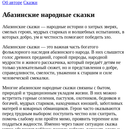
Об авторе
Сказки
Абазинские народные сказки
Абазинские сказки — народные истории о хитрых зверях,
смелых героях, мудрых стариках и волшебных испытаниях, в
которых добро, ум и честность помогают победить зло.
Абазинские сказки — это важная часть богатого
фольклорного наследия абазинского народа. В них слышится
голос древних преданий, горной природы, народной
мудрости и живого рассказчика, который передаёт детям не
только увлекательный сюжет, но и представления о добре,
справедливости, смелости, уважении к старшим и силе
человеческой смекалки.
Многие абазинские народные сказки связаны с бытом,
природой и традиционным укладом жизни. В них можно
встретить горные селения, пастухов, охотников, бедняков и
богачей, мудрых стариков, находчивых юношей, заботливых
матерей и коварных обманщиков. Герои часто оказываются
перед трудным выбором: поступить честно или схитрить,
помочь слабому или пройти мимо, проявить терпение или
поддаться жадности. Именно через такие ситуации сказка