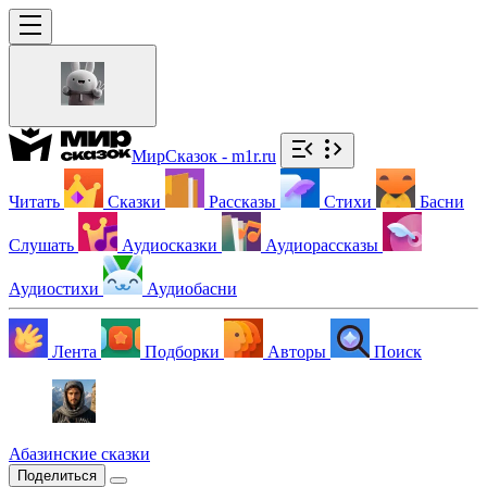
МирСказок - m1r.ru
Читать
Сказки
Рассказы
Стихи
Басни
Слушать
Аудиосказки
Аудиорассказы
Аудиостихи
Аудиобасни
Лента
Подборки
Авторы
Поиск
Абазинские сказки
Поделиться