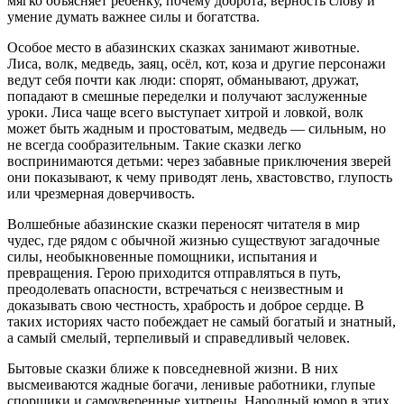
мягко объясняет ребёнку, почему доброта, верность слову и
умение думать важнее силы и богатства.
Особое место в абазинских сказках занимают животные.
Лиса, волк, медведь, заяц, осёл, кот, коза и другие персонажи
ведут себя почти как люди: спорят, обманывают, дружат,
попадают в смешные переделки и получают заслуженные
уроки. Лиса чаще всего выступает хитрой и ловкой, волк
может быть жадным и простоватым, медведь — сильным, но
не всегда сообразительным. Такие сказки легко
воспринимаются детьми: через забавные приключения зверей
они показывают, к чему приводят лень, хвастовство, глупость
или чрезмерная доверчивость.
Волшебные абазинские сказки переносят читателя в мир
чудес, где рядом с обычной жизнью существуют загадочные
силы, необыкновенные помощники, испытания и
превращения. Герою приходится отправляться в путь,
преодолевать опасности, встречаться с неизвестным и
доказывать свою честность, храбрость и доброе сердце. В
таких историях часто побеждает не самый богатый и знатный,
а самый смелый, терпеливый и справедливый человек.
Бытовые сказки ближе к повседневной жизни. В них
высмеиваются жадные богачи, ленивые работники, глупые
спорщики и самоуверенные хитрецы. Народный юмор в этих