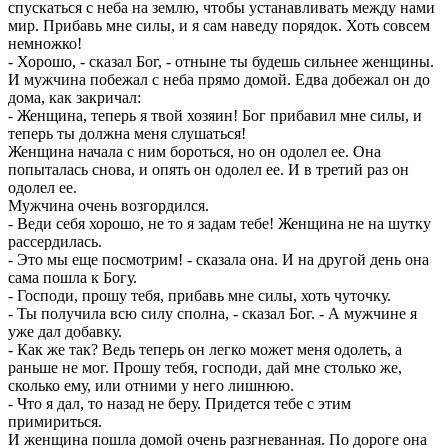
спускаться с неба на землю, чтобы устанавливать между нами
мир. Прибавь мне силы, и я сам наведу порядок. Хоть совсем
немножко!
- Хорошо, - сказал Бог, - отныне ты будешь сильнее женщины.
И мужчина побежал с неба прямо домой. Едва добежал он до
дома, как закричал:
- Женщина, теперь я твой хозяин! Бог прибавил мне силы, и
теперь ты должна меня слушаться!
Женщина начала с ним бороться, но он одолел ее. Она
попыталась снова, и опять он одолел ее. И в третий раз он
одолел ее.
Мужчина очень возгордился.
- Веди себя хорошо, не то я задам тебе! Женщина не на шутку
рассердилась.
- Это мы еще посмотрим! - сказала она. И на другой день она
сама пошла к Богу.
- Господи, прошу тебя, прибавь мне силы, хоть чуточку.
- Ты получила всю силу сполна, - сказал Бог. - А мужчине я
уже дал добавку.
- Как же так? Ведь теперь он легко может меня одолеть, а
раньше не мог. Прошу тебя, господи, дай мне столько же,
сколько ему, или отними у него лишнюю.
- Что я дал, то назад не беру. Придется тебе с этим
примириться.
И женщина пошла домой очень разгневанная. По дороге она