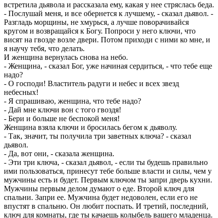
встретила дьявола и рассказала ему, какая у нее стряслась беда.
- Послушай меня, и все обернется к лучшему, - сказал дьявол. -
Разгладь морщины, не хмурься, а лучше поворачивайся
кругом и возвращайся к Богу. Попроси у него ключи, что
висят на гвозде возле двери. Потом приходи с ними ко мне, и
я научу тебя, что делать.
И женщина вернулась снова на небо.
- Женщина, - сказал Бог, уже начиная сердиться, - что тебе еще
надо?
- О господи! Властитель радуги и небес и всех звезд
небесных!
- Я спрашиваю, женщина, что тебе надо?
- Дай мне ключи вон с того гвоздя!
- Бери и больше не беспокой меня!
Женщина взяла ключи и бросилась бегом к дьяволу.
- Так, значит, ты получила три заветных ключа? - сказал
дьявол.
- Да, вот они, - сказала женщина.
- Эти три ключа, - сказал дьявол, - если ты будешь правильно
ими пользоваться, принесут тебе больше власти и силы, чем у
мужчины есть и будет. Первым ключом ты запри дверь кухни.
Мужчины первым делом думают о еде. Второй ключ для
спальни. Запри ее. Мужчина будет недоволен, если его не
впустят в спальню. Он любит поспать. И третий, последний,
ключ для комнаты, где ты качаешь колыбель вашего младенца.