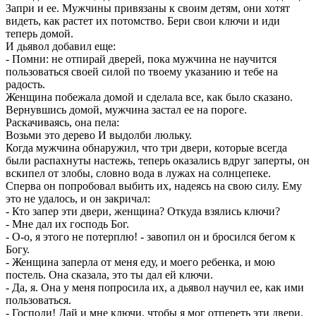
Запри и ее. Мужчины привязаны к своим детям, они хотят
видеть, как растет их потомство. Бери свои ключи и иди
теперь домой.
И дьявол добавил еще:
- Помни: не отпирай дверей, пока мужчина не научится
пользоваться своей силой по твоему указанию и тебе на
радость.
Женщина побежала домой и сделала все, как было сказано.
Вернувшись домой, мужчина застал ее на пороге.
Раскачиваясь, она пела:
Возьми это дерево И выдолби люльку.
Когда мужчина обнаружил, что три двери, которые всегда
были распахнуты настежь, теперь оказались вдруг заперты, он
вскипел от злобы, словно вода в лужах на солнцепеке.
Сперва он попробовал выбить их, надеясь на свою силу. Ему
это не удалось, и он закричал:
- Кто запер эти двери, женщина? Откуда взялись ключи?
- Мне дал их господь Бог.
- О-о, я этого не потерплю! - завопил он и бросился бегом к
Богу.
- Женщина заперла от меня еду, и моего ребенка, и мою
постель. Она сказала, это ты дал ей ключи.
- Да, я. Она у меня попросила их, а дьявол научил ее, как ими
пользоваться.
- Господи! Дай и мне ключи, чтобы я мог отпереть эти двери.