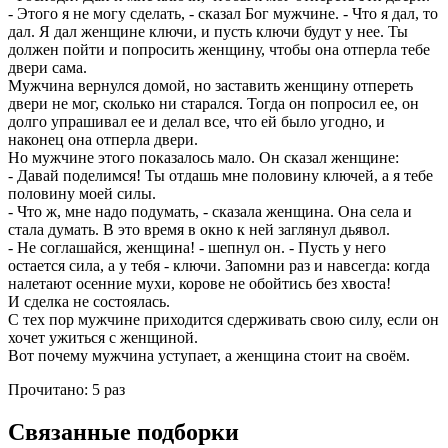
- Этого я не могу сделать, - сказал Бог мужчине. - Что я дал, то
дал. Я дал женщине ключи, и пусть ключи будут у нее. Ты
должен пойти и попросить женщину, чтобы она отперла тебе
двери сама.
Мужчина вернулся домой, но заставить женщину отпереть
двери не мог, сколько ни старался. Тогда он попросил ее, он
долго упрашивал ее и делал все, что ей было угодно, и
наконец она отперла двери.
Но мужчине этого показалось мало. Он сказал женщине:
- Давай поделимся! Ты отдашь мне половину ключей, а я тебе
половину моей силы.
- Что ж, мне надо подумать, - сказала женщина. Она села и
стала думать. В это время в окно к ней заглянул дьявол.
- Не соглашайся, женщина! - шепнул он. - Пусть у него
остается сила, а у тебя - ключи. Запомни раз и навсегда: когда
налетают осенние мухи, корове не обойтись без хвоста!
И сделка не состоялась.
С тех пор мужчине приходится сдерживать свою силу, если он
хочет ужиться с женщиной.
Вот почему мужчина уступает, а женщина стоит на своём.
Прочитано:
5 раз
Связанные подборки