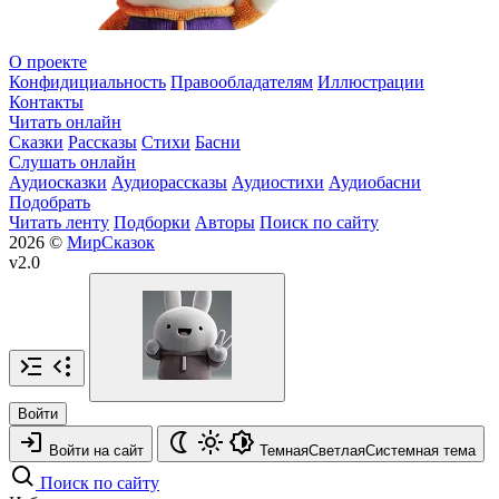
О проекте
Конфидициальность
Правообладателям
Иллюстрации
Контакты
Читать онлайн
Сказки
Рассказы
Стихи
Басни
Слушать онлайн
Аудиосказки
Аудиорассказы
Аудиостихи
Аудиобасни
Подобрать
Читать ленту
Подборки
Авторы
Поиск по сайту
2026 ©
МирСказок
v2.0
Войти
Войти на сайт
Темная
Светлая
Системная
тема
Поиск по сайту