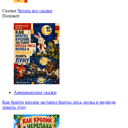
Сказки
Читать все сказки
Похожее
Американские сказки
Как братец кролик заставил братца лиса, волка и медведя
ловить луну