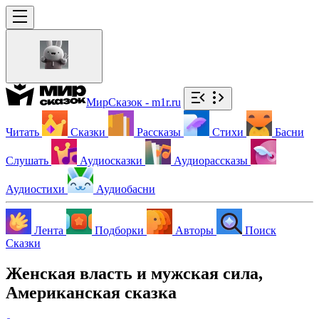
МирСказок - m1r.ru
Читать
Сказки
Рассказы
Стихи
Басни
Слушать
Аудиосказки
Аудиорассказы
Аудиостихи
Аудиобасни
Лента
Подборки
Авторы
Поиск
Сказки
Женская власть и мужская сила,
Американская сказка