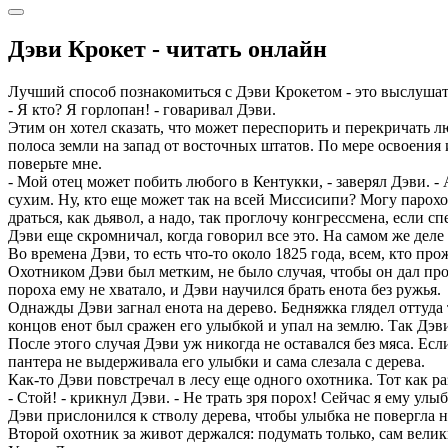
Дэви Крокет - читать онлайн
Лучший способ познакомиться с Дэви Крокетом - это выслушать 
- Я кто? Я горлопан! - говаривал Дэви.
Этим он хотел сказать, что может переспорить и перекричать л
полоса земли на запад от восточных штатов. По мере освоения и 
поверьте мне.
- Мой отец может побить любого в Кентукки, - заверял Дэви. -
сухим. Ну, кто еще может так на всей Миссисипи? Могу пароход 
драться, как дьявол, а надо, так проглочу конгрессмена, если с
Дэви еще скромничал, когда говорил все это. На самом же деле
Во времена Дэви, то есть что-то около 1825 года, всем, кто пр
Охотником Дэви был метким, не было случая, чтобы он дал про
пороха ему не хватало, и Дэви научился брать енота без ружья.
Однажды Дэви загнал енота на дерево. Бедняжка глядел оттуда 
концов енот был сражен его улыбкой и упал на землю. Так Дэви
После этого случая Дэви уж никогда не оставался без мяса. Есл
пантера не выдерживала его улыбки и сама слезала с дерева.
Как-то Дэви повстречал в лесу еще одного охотника. Тот как р
- Стой! - крикнул Дэви. - Не трать зря порох! Сейчас я ему улыб
Дэви прислонился к стволу дерева, чтобы улыбка не повергла на
Второй охотник за живот держался: подумать только, сам велик