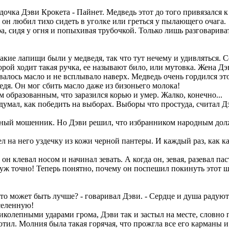
дочка Дэви Крокета - Пайнет. Медведь этот до того привязался к
 он любил тихо сидеть в уголке или греться у пылающего очага.
а, сидя у огня и попыхивая трубочкой. Только лишь разговарива
кие лапищи были у медведя, так что тут нечему и удивляться. Се
рой ходит такая ручка, ее называют било, или мутовка. Жена Дэ
бивалось масло и не всплывало наверх. Медведь очень гордился эт
едя. Он мог сбить масло даже из бизоньего молока!
м образованным, что заразился корью и умер. Жалко, конечно...
умал, как победить на выборах. Выборы что простуда, считал Д
нный мошенник. Но Дэви решил, что избранником народным долже
 на него уздечку из кожи черной пантеры. И каждый раз, как к
н клевал носом и начинал зевать. А когда он, зевая, разевал па
о уж точно! Теперь понятно, почему он поспешил покинуть этот ш
то может быть лучше? - говаривал Дэви. - Сердце и душа радуютс
вселенную!
колепными ударами грома, Дэви так и застыл на месте, словно п
отил. Молния была такая горячая, что прожгла все его карманы 