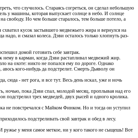
треть, что случилось. Стараясь согреться, он сделал небольшую
тель у машины, которая выпускает солнце в небо. И солнце
 на свободу. Но чем больше старалось, тем больше потело, а
 он схватил кусок застывшего медвежьего жира и вернулся на
 надо, и смазал колеса. Дэви осталось только хлопнуть раз-
оспешил домой готовить себе завтрак.
к нему в карман, когда Дэви растапливал медвежий жир.
ло на охоте: никто не попался ему по дороге. Однако
, авось кого-нибудь да подстрелит. Смерть Дьяволу он
, сюда - нет рога, и все тут. Весь день искал, уже и ночь
ь, ночью, пока Дэви спал, молодой месяц, проплывая над его
: он подстрелил трех медведей, двух рысей и одного кролика.
ока не повстречался с Майком Финком. Но и тогда он уступил
 приходилось подстреливать свой завтрак и обед в лесу.
.
 И ружье у меня самое меткое, ни у кого такого не сыщешь! Вот