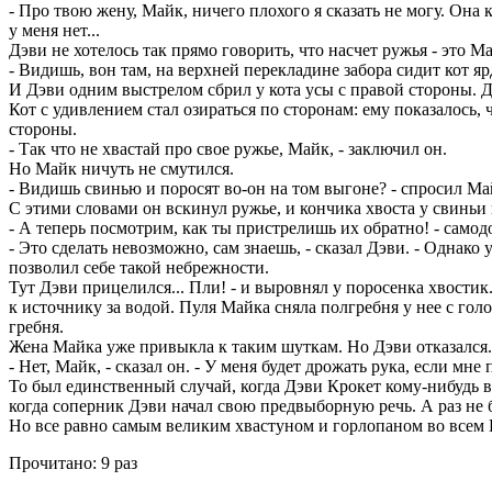
- Про твою жену, Майк, ничего плохого я сказать не могу. Она к
у меня нет...
Дэви не хотелось так прямо говорить, что насчет ружья - это М
- Видишь, вон там, на верхней перекладине забора сидит кот яр
И Дэви одним выстрелом сбрил у кота усы с правой стороны. Да 
Кот с удивлением стал озираться по сторонам: ему показалось,
стороны.
- Так что не хвастай про свое ружье, Майк, - заключил он.
Но Майк ничуть не смутился.
- Видишь свинью и поросят во-он на том выгоне? - спросил Ма
С этими словами он вскинул ружье, и кончика хвоста у свиньи 
- А теперь посмотрим, как ты пристрелишь их обратно! - самод
- Это сделать невозможно, сам знаешь, - сказал Дэви. - Однако
позволил себе такой небрежности.
Тут Дэви прицелился... Пли! - и выровнял у поросенка хвостик
к источнику за водой. Пуля Майка сняла полгребня у нее с гол
гребня.
Жена Майка уже привыкла к таким шуткам. Но Дэви отказался.
- Нет, Майк, - сказал он. - У меня будет дрожать рука, если мн
То был единственный случай, когда Дэви Крокет кому-нибудь в
когда соперник Дэви начал свою предвыборную речь. А раз не 
Но все равно самым великим хвастуном и горлопаном во всем К
Прочитано:
9 раз