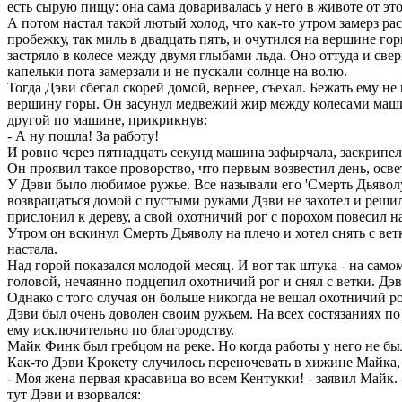
есть сырую пищу: она сама доваривалась у него в животе от это
А потом настал такой лютый холод, что как-то утром замерз рас
пробежку, так миль в двадцать пять, и очутился на вершине гор
застряло в колесе между двумя глыбами льда. Оно оттуда и свер
капельки пота замерзали и не пускали солнце на волю.
Тогда Дэви сбегал скорей домой, вернее, съехал. Бежать ему не
вершину горы. Он засунул медвежий жир между колесами машины,
другой по машине, прикрикнув:
- А ну пошла! За работу!
И ровно через пятнадцать секунд машина зафырчала, заскрипела
Он проявил такое проворство, что первым возвестил день, осв
У Дэви было любимое ружье. Все называли его 'Смерть Дьяволу'
возвращаться домой с пустыми руками Дэви не захотел и решил 
прислонил к дереву, а свой охотничий рог с порохом повесил на
Утром он вскинул Смерть Дьяволу на плечо и хотел снять с ветки
настала.
Над горой показался молодой месяц. И вот так штука - на само
головой, нечаянно подцепил охотничий рог и снял с ветки. Дэви
Однако с того случая он больше никогда не вешал охотничий ро
Дэви был очень доволен своим ружьем. На всех состязаниях по 
ему исключительно по благородству.
Майк Финк был гребцом на реке. Но когда работы у него не было
Как-то Дэви Крокету случилось переночевать в хижине Майка, 
- Моя жена первая красавица во всем Кентукки! - заявил Майк. 
тут Дэви и взорвался: