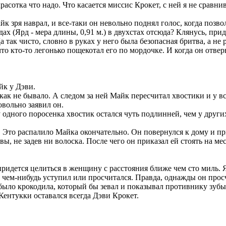
расотка что надо. Что касается миссис Крокет, с ней я не сравни
айк зря наврал, и все-таки он невольно поднял голос, когда поз
дах (Ярд - мера длины, 0,91 м.) в двухстах отсюда? Клянусь, пр
так чисто, словно в руках у него была безопасная бритва, а не 
 что кто-то легонько пощекотал его по мордочке. И когда он отв
йк у Дэви.
как не бывало. А следом за ней Майк пересчитал хвостики и у вс
овольно заявил он.
 у одного поросенка хвостик остался чуть подлинней, чем у друг
. Это распалило Майка окончательно. Он повернулся к дому и при
овы, не задев ни волоска. После чего он приказал ей стоять на 
е придется целиться в женщину с расстояния ближе чем сто миль. 
 чем-нибудь уступил или просчитался. Правда, однажды он просч
было крокодила, который бы зевал и показывал противнику зубы,
ентукки оставался всегда Дэви Крокет.