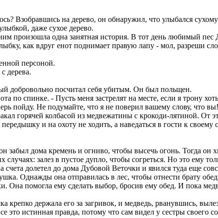
алось? Взобравшись на дерево, он обнаружил, что улыбался сухому
улыбкой, даже сухое дерево.
с ним произошла одна занятная история. В тот день любимый пес Д
ыбку, как вдруг енот поднимает правую лапу - мол, разреши сло
венной персоной.
 с дерева.
рый добровольно посчитал себя убитым. Он был польщен.
а по спинке. - Пусть меня застрелят на месте, если я трону хоть
перь пойду. Не подумайте, что я не поверил вашему слову, что вы
ракал горячей колбасой из медвежатины с крокоди-лятиной. От э
 передышку и на охоту не ходить, а наведаться в гости к своему
: он забыл дома кремень и огниво, чтобы высечь огонь. Тогда он 
х случаях: залез в пустое дупло, чтобы согреться. Но это ему то
два счета долетел до дома Дубовой Веточки и явился туда еще сов
евушка. Однажды она отправилась в лес, чтобы отнести брату обед
ки. Она помогла ему сделать выбор, бросив ему обед. И пока мед
ка крепко держала его за загривок, и медведь, рванувшись, выл
се это истинная правда, потому что сам видел у сестры своего 