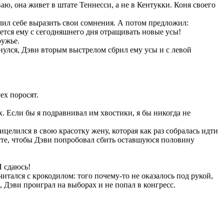
ваю, она живет в штате Теннесси, а не в Кентукки. Коня своего
волил себе выразить свои сомнения. А потом предложил:
идется ему с сегодняшнего дня отращивать новые усы!
ружье.
ернулся, Дэви вторым выстрелом сбрил ему усы и с левой
ех поросят.
их. Если бы я подравнивал им хвостики, я бы никогда не
целился в свою красотку жену, которая как раз собралась идти
месте, чтобы Дэви попробовал сбить оставшуюся половину
Я сдаюсь!
итался с крокодилом: того почему-то не оказалось под рукой,
 Дэви проиграл на выборах и не попал в конгресс.