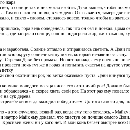
го жара.
свет, и солнце так и не смогло взойти. Дэви вышел, чтобы посмо
ы. Там он наконец понял, в чем дело. Оказывается, замерз двига
кало, и сияло - словом, старалось вовсю, только чтобы вырваться
 пришлось, гора ведь обледенела, так что он сел и поехал. Дома
 где застряло солнце, солнце подогрело жир, жир закапал, куда
 и заработала. Солнце оттаяло и отправилось светить. А Дэви п
етив всю округу солнечным лучиком, который нечаянно заглянул 
. Стрелял Дэви без промаха. Но вот однажды ему очень не повез
провести ночь тут же в горах и попытать счастья на другое утро
 ветку.
 свой охотничий рог, но ветка оказалась пуста. Дэви кинулся туда
м кончике молодого месяца висел его охотничий рог! Должно быт
 обрадовался - и скорее хвать свой рог. На этот раз ему повезло
г на сук дерева.
стрельбе он всегда выходил победителем. До того самого дня, п
 - а это случалось всякий раз, когда ему того хотелось, - Майку
и наутро Майк ему доказал, что хвастун он почище самого Дэви
- Красивей жены ни у кого нет. И мой конь бегает быстрее всех!