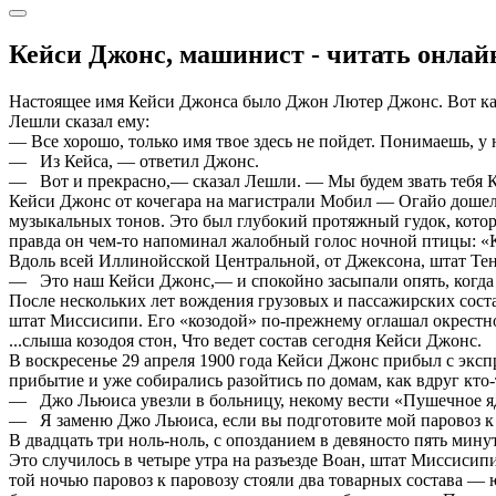
Кейси Джонс, машинист - читать онлай
Настоящее имя Кейси Джонса было Джон Лютер Джонс. Вот ка
Лешли сказал ему:
— Все хорошо, только имя твое здесь не пойдет. Понимаешь, у 
— Из Кейса, — ответил Джонс.
— Вот и прекрасно,— сказал Лешли. — Мы будем звать тебя 
Кейси Джонс от кочегара на магистрали Мобил — Огайо дошел д
музыкальных тонов. Это был глубокий протяжный гудок, которы
правда он чем-то напоминал жалобный голос ночной пт
Вдоль всей Иллинойсской Центральной, от Джексона, штат Тен
— Это наш Кейси Джонс,— и спокойно засыпали опять, когда з
После нескольких лет вождения грузовых и пассажирских сос
штат Миссисипи. Его «козодой» по-прежнему оглашал окрестно
...слыша козодоя стон, Что ведет состав сегодня Кейси Джонс.
В воскресенье 29 апреля 1900 года Кейси Джонс прибыл с экс
прибытие и уже собирались разойтись по домам, как вдруг кто-
— Джо Льюиса увезли в больницу, некому вести «Пушечное яд
— Я заменю Джо Льюиса, если вы подготовите мой паровоз к 
В двадцать три ноль-ноль, с опозданием в девяносто пять мин
Это случилось в четыре утра на разъезде Воан, штат Миссисип
той ночью паровоз к паровозу стояли два товарных состава — 