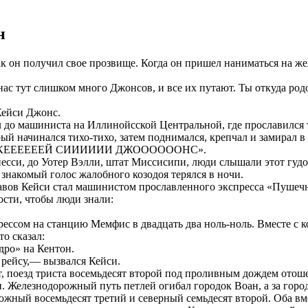
н
к он получил свое прозвище. Когда он пришел наниматься на 
нас тут слишком много Джонсов, и все их путают. Ты откуда род
Кейси Джонс.
о машиниста на Иллинойсской Центральной, где прославился тем
й начинался тихо-тихо, затем поднимался, крепчал и замирал в о
ицы: «КЕЕЕЕЕЕЙ СИИИИИИ ДЖООООООНС».
есси, до Уотер Вэлли, штат Миссисипи, люди слышали этот гудо
накомый голос жалобного козодоя терялся в ночи.
тавов Кейси стал машинистом прославленного экспресса «Пушеч
сти, чтобы люди знали:
прессом на станцию Мемфис в двадцать два ноль-ноль. Вместе с
то сказал:
ро» на Кентон.
рейсу,— вызвался Кейси.
ут, поезд триста восемьдесят второй под проливным дождем отош
и. Железнодорожный путь петлей огибал городок Воан, а за город
южный восемьдесят третий и северный семьдесят второй. Оба вме