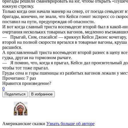
бригады решили сманеврировать на юг, чтобы открыть «Пушечно
южную стрелку.
Только когда они начали маневр на север, от поезда семьдеся
бригады, конечно, не знали, что Кейси гонит экспресс со скор
поставил на пути, предупреждая об опасности.
И вот когда славный триста восемьдесят второй был в какой-н
очертания нескольких товарных вагонов, медленно въезжавших с
— Прыгай, Сим, спасайся! — крикнул Кейси Джонс кочегару, а 
второй на полной скорости врезался в товарные вагоны, круша
расшибся.
А прославленный триста восемьдесят второй разнес в щепу все
гудка, другая на тормозном рычаге.
— Я помню, что, когда я прыгал, Кейси дал пронзительный до
чтобы тот тоже прыгал.
Груды сена и горы пшеницы из разбитых вагонов лежали у места
Прочитано:
7 раз
Нравится
произведение?
0
Поделиться
В избранное
Американские сказки
Узнать больше об авторе