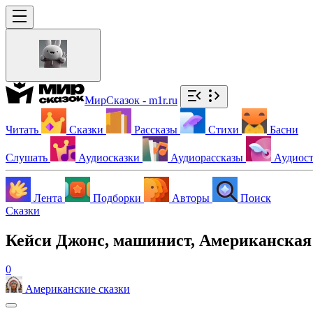
МирСказок - m1r.ru
Читать
Сказки
Рассказы
Стихи
Басни
Слушать
Аудиосказки
Аудиорассказы
Аудиос
Лента
Подборки
Авторы
Поиск
Сказки
Кейси Джонс, машинист, Американская
0
Американские сказки