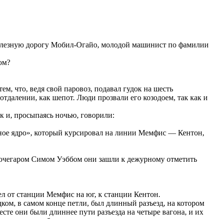
железную дорогу Мобил-Огайо, молодой машинист по фамилии
ом?
, что, ведя свой паровоз, подавал гудок на шесть
тдалении, как шепот. Люди прозвали его козодоем, так как и
к и, просыпаясь ночью, говорили:
ное ядро», который курсировал на линии Мемфис — Кентон,
 кочегаром Симом Уэббом они зашли к дежурному отметить
ел от станции Мемфис на юг, к станции Кентон.
ком, в самом конце петли, был длинный разъезд, на котором
сте они были длиннее пути разъезда на четыре вагона, и их