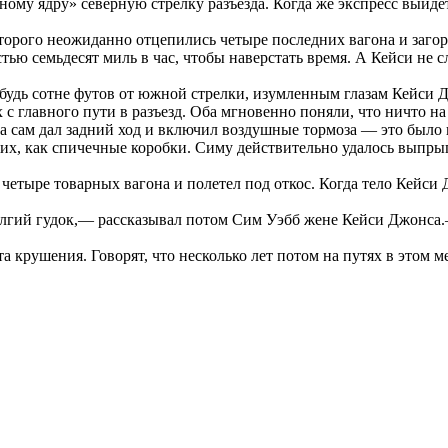
му ядру» северную стрелку разъезда. Когда же экспресс выйдет
т второго неожиданно отцепились четыре последних вагона и заг
остью семьдесят миль в час, чтобы наверстать время. А Кейси н
ибудь сотне футов от южной стрелки, изумленным глазам Кейси 
 главного пути в разъезд. Оба мгновенно поняли, что ничто на 
сам дал задний ход и включил воздушные тормоза — это было вс
 их, как спичечные коробки. Симу действительно удалось выпры
 четыре товарных вагона и полетел под откос. Когда тело Кейс
лгий гудок,— рассказывал потом Сим Уэбб жене Кейси Джонса.—
 крушения. Говорят, что несколько лет потом на путях в этом м