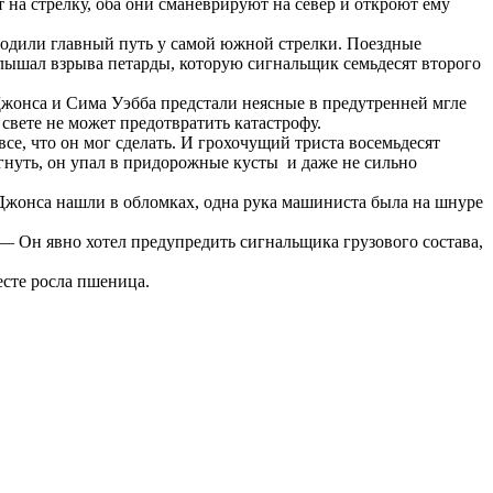
 на стрелку, оба они сманеврируют на север и откроют ему
ородили главный путь у самой южной стрелки. Поездные
е слышал взрыва петарды, которую сигнальщик семьдесят второго
Джонса и Сима Уэбба предстали неясные в предутренней мгле
свете не может предотвратить катастрофу.
е, что он мог сделать. И грохочущий триста восемьдесят
гнуть, он упал в придорожные кусты и даже не сильно
и Джонса нашли в обломках, одна рука машиниста была на шнуре
 Он явно хотел предупредить сигнальщика грузового состава,
есте росла пшеница.