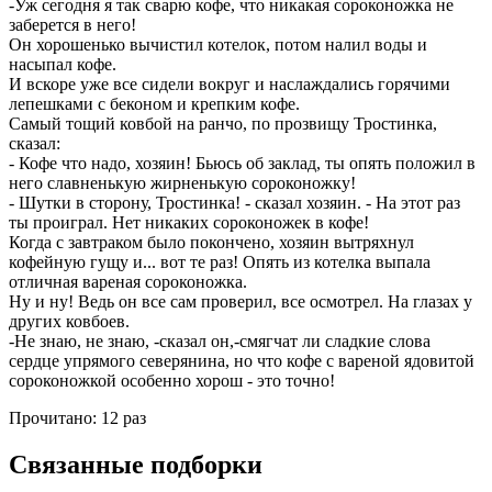
-Уж сегодня я так сварю кофе, что никакая сороконожка не
заберется в него!
Он хорошенько вычистил котелок, потом налил воды и
насыпал кофе.
И вскоре уже все сидели вокруг и наслаждались горячими
лепешками с беконом и крепким кофе.
Самый тощий ковбой на ранчо, по прозвищу Тростинка,
сказал:
- Кофе что надо, хозяин! Бьюсь об заклад, ты опять положил в
него славненькую жирненькую сороконожку!
- Шутки в сторону, Тростинка! - сказал хозяин. - На этот раз
ты проиграл. Нет никаких сороконожек в кофе!
Когда с завтраком было покончено, хозяин вытряхнул
кофейную гущу и... вот те раз! Опять из котелка выпала
отличная вареная сороконожка.
Ну и ну! Ведь он все сам проверил, все осмотрел. На глазах у
других ковбоев.
-Не знаю, не знаю, -сказал он,-смягчат ли сладкие слова
сердце упрямого северянина, но что кофе с вареной ядовитой
сороконожкой особенно хорош - это точно!
Прочитано:
12 раз
Связанные подборки