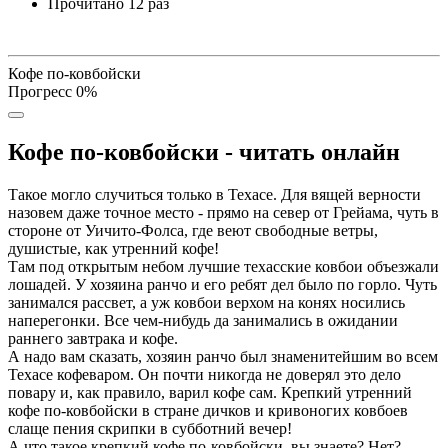
Прочитано
12 раз
Кофе по-ковбойски
Прогресс
0
%
Кофе по-ковбойски - читать онлайн
Такое могло случиться только в Техасе. Для вящей верности
назовем даже точное место - прямо на север от Грейама, чуть в
стороне от Уичито-Фолса, где веют свободные ветры,
душистые, как утренний кофе!
Там под открытым небом лучшие техасские ковбои объезжали
лошадей. У хозяина ранчо и его ребят дел было по горло. Чуть
занимался рассвет, а уж ковбои верхом на конях носились
наперегонки. Все чем-нибудь да занимались в ожидании
раннего завтрака и кофе.
А надо вам сказать, хозяин ранчо был знаменитейшим во всем
Техасе кофеваром. Он почти никогда не доверял это дело
повару и, как правило, варил кофе сам. Крепкий утренний
кофе по-ковбойски в стране дичков и кривоногих ковбоев
слаще пения скрипки в субботний вечер!
А что такое крепкий кофе по-ковбойски, вы знаете? Нет?