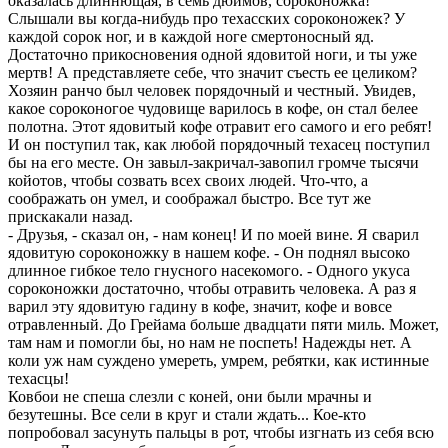
оказалась длиннющая, в семь дюймов, сороконожка!
Слышали вы когда-нибудь про техасских сороконожек? У
каждой сорок ног, и в каждой ноге смертоносный яд.
Достаточно прикосновения одной ядовитой ноги, и ты уже
мертв! А представляете себе, что значит съесть ее целиком?
Хозяин ранчо был человек порядочный и честный. Увидев,
какое сороконогое чудовище варилось в кофе, он стал белее
полотна. Этот ядовитый кофе отравит его самого и его ребят!
И он поступил так, как любой порядочный техасец поступил
бы на его месте. Он завыл-закричал-завопил громче тысячи
койотов, чтобы созвать всех своих людей. Что-что, а
соображать он умел, и соображал быстро. Все тут же
прискакали назад.
- Друзья, - сказал он, - нам конец! И по моей вине. Я сварил
ядовитую сороконожку в нашем кофе. - Он поднял высоко
длинное гибкое тело гнусного насекомого. - Одного укуса
сороконожки достаточно, чтобы отравить человека. А раз я
варил эту ядовитую гадину в кофе, значит, кофе и вовсе
отравленный. До Грейама больше двадцати пяти миль. Может,
там нам и помогли бы, но нам не поспеть! Надежды нет. А
коли уж нам суждено умереть, умрем, ребятки, как истинные
техасцы!
Ковбои не спеша слезли с коней, они были мрачны и
безутешны. Все сели в круг и стали ждать... Кое-кто
попробовал засунуть пальцы в рот, чтобы изгнать из себя всю