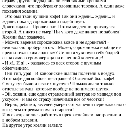
отраву. Другие подбадривали себя такими крепкими
словечками, что пробуравят оловянные тарелки. А один даже
похвалил хозяина:
- Это был твой лучший кофе! Так они ждали... ждали... и
ждали, пока яд сороконожки подействует.
Долго ждали... Прошел час. Потом медленно протянулся
второй. А никто не умер! Ни у кого даже живот не заболел!
Хозяин был озадачен.
- Может, вареная сороконожка вовсе и не ядовитая?! -
недовольно пробурчал он. - Может, сороконожка вообще не
вредна техасским лодырям? Лично я чувствую себя бодрей
сына самого громовержца на огненной колеснице!
- И я!.. И я!.. - раздалось со всех сторон с шумным
облегчением.
- Гип-гип, ура! - И ковбойские шляпы полетели в воздух. -
Этот кофе для ковбоев не страшен! Отличный был кофе!
Смеху тут было и всяких шуточек! Помалкивали только
отпетые зануды, которые вообще не понимают шуток.
- Эй, хозяин, еще один отравленный завтрак из медведя под
уксусом - и мы со страху излечимся все от чесотки!
- Верно, ребятки, веселей умереть от чашечки первоклассного
кофе, чем от ревматизма в старости!
И все отправились работать в прекраснейшем настроении и...
в добром здравии.
На другое утро хозяин заявил: