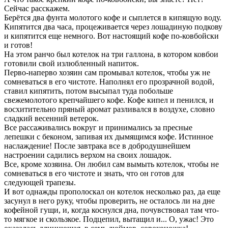
Сейчас расскажем.
Берётся два фунта молотого кофе и сыплется в кипящую воду.
Кипятится два часа, процеживается через лошадиную подкову
и кипятится еще немного. Вот настоящий кофе по-ковбойски
и готов!
На этом ранчо был котелок на три галлона, в котором ковбои
готовили свой излюбленный напиток.
Перво-наперво хозяин сам промывал котелок, чтобы уж не
сомневаться в его чистоте. Наполнял его прозрачной водой,
ставил кипятить, потом высыпал туда побольше
свежемолотого крепчайшего кофе. Кофе кипел и пенился, и
восхитительно пряный аромат разливался в воздухе, словно
сладкий весенний ветерок.
Все рассаживались вокруг и принимались за пресные
лепешки с беконом, запивая их дымящимся кофе. Истинное
наслаждение! После завтрака все в добродушнейшем
настроении садились верхом на своих лошадок.
Все, кроме хозяина. Он любил сам вымыть котелок, чтобы не
сомневаться в его чистоте и знать, что он готов для
следующей трапезы.
И вот однажды прополоскал он котелок несколько раз, да еще
засунул в него руку, чтобы проверить, не осталось ли на дне
кофейной гущи, и, когда коснулся дна, почувствовал там что-
то мягкое и скользкое. Подцепил, вытащил и... О, ужас! Это