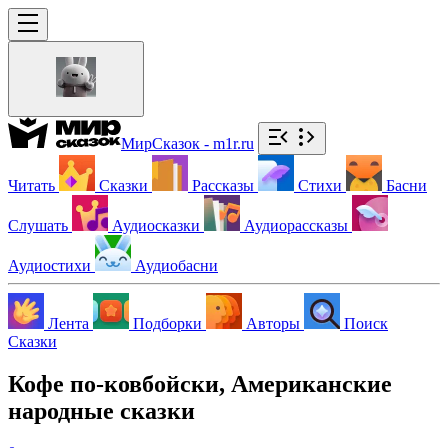
МирСказок - m1r.ru
Читать
Сказки
Рассказы
Стихи
Басни
Слушать
Аудиосказки
Аудиорассказы
Аудиостихи
Аудиобасни
Лента
Подборки
Авторы
Поиск
Сказки
Кофе по-ковбойски, Американские
народные сказки