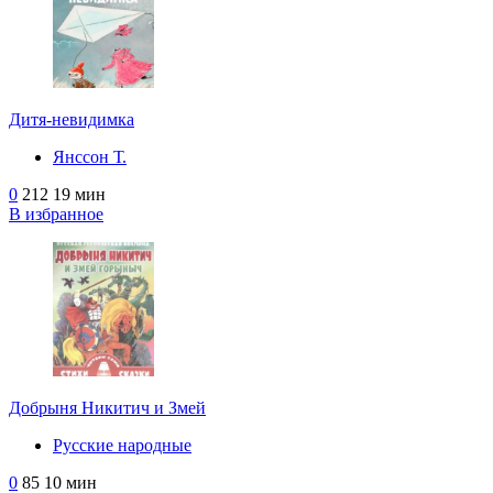
Дитя-невидимка
Янссон Т.
0
212
19 мин
В избранное
Добрыня Никитич и Змей
Русские народные
0
85
10 мин