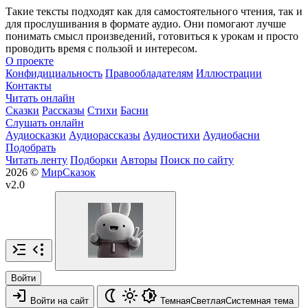
Такие тексты подходят как для самостоятельного чтения, так и
для прослушивания в формате аудио. Они помогают лучше
понимать смысл произведений, готовиться к урокам и просто
проводить время с пользой и интересом.
О проекте
Конфидициальность
Правообладателям
Иллюстрации
Контакты
Читать онлайн
Сказки
Рассказы
Стихи
Басни
Слушать онлайн
Аудиосказки
Аудиорассказы
Аудиостихи
Аудиобасни
Подобрать
Читать ленту
Подборки
Авторы
Поиск по сайту
2026 ©
МирСказок
v2.0
Войти
Войти на сайт
Темная
Светлая
Системная
тема