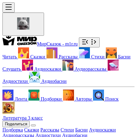
МирСказок - m1r.ru
Читать
Сказки
Рассказы
Стихи
Басни
Слушать
Аудиосказки
Аудиорассказы
Аудиостихи
Аудиобасни
Лента
Подборки
Авторы
Поиск
Литература 3 класс
Поделиться
Подборка
Сказки
Рассказы
Стихи
Басни
Аудиосказки
Аудиорассказы
Аудиостихи
Аудиобасни