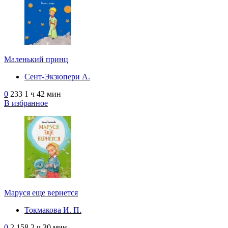
Маленький принц
Сент-Экзюпери А.
0
233
1 ч 42 мин
В избранное
Маруся еще вернется
Токмакова И. П.
0
2 158
2 ч 30 мин