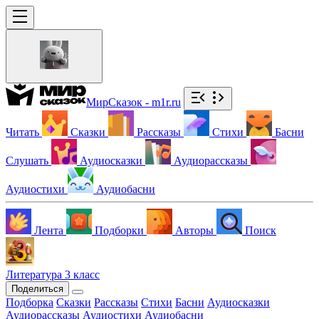
МирСказок - m1r.ru
Читать
Сказки
Рассказы
Стихи
Басни
Слушать
Аудиосказки
Аудиорассказы
Аудиостихи
Аудиобасни
Лента
Подборки
Авторы
Поиск
Литература 3 класс
Поделиться
Подборка
Сказки
Рассказы
Стихи
Басни
Аудиосказки
Аудиорассказы
Аудиостихи
Аудиобасни