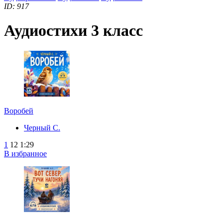
ID: 917
Аудиостихи 3 класс
Воробей
Черный С.
1
12
1:29
В избранное