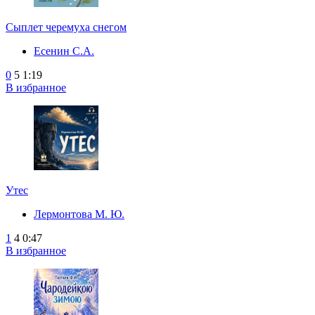
Сыплет черемуха снегом
Есенин С.А.
0
5
1:19
В избранное
Утес
Лермонтова М. Ю.
1
4
0:47
В избранное