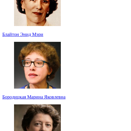
Блайтон Энид Мэри
Бородицкая Марина Яковлевна