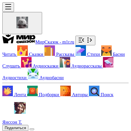
МирСказок - m1r.ru
Читать
Сказки
Рассказы
Стихи
Басни
Слушать
Аудиосказки
Аудиорассказы
Аудиостихи
Аудиобасни
Лента
Подборки
Авторы
Поиск
Янссон Т.
Поделиться