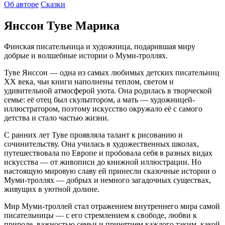
Об авторе
Сказки
Янссон Туве Марика
Финская писательница и художница, подарившая миру
добрые и волшебные истории о Муми-троллях.
Туве Янссон — одна из самых любимых детских писательниц
XX века, чьи книги наполнены теплом, светом и
удивительной атмосферой уюта. Она родилась в творческой
семье: её отец был скульптором, а мать — художницей-
иллюстратором, поэтому искусство окружало её с самого
детства и стало частью жизни.
С ранних лет Туве проявляла талант к рисованию и
сочинительству. Она училась в художественных школах,
путешествовала по Европе и пробовала себя в разных видах
искусства — от живописи до книжной иллюстрации. Но
настоящую мировую славу ей принесли сказочные истории о
Муми-троллях — добрых и немного загадочных существах,
живущих в уютной долине.
Мир Муми-троллей стал отражением внутреннего мира самой
писательницы — с его стремлением к свободе, любви к
природе, важностью семьи и принятием каждого таким, какой