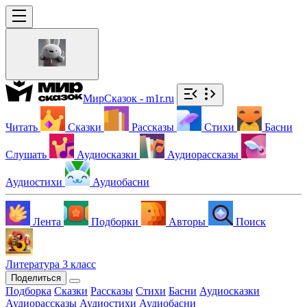
МирСказок - m1r.ru
Читать
Сказки
Рассказы
Стихи
Басни
Слушать
Аудиосказки
Аудиорассказы
Аудиостихи
Аудиобасни
Лента
Подборки
Авторы
Поиск
Литература 3 класс
Поделиться
Подборка
Сказки
Рассказы
Стихи
Басни
Аудиосказки
Аудиорассказы
Аудиостихи
Аудиобасни