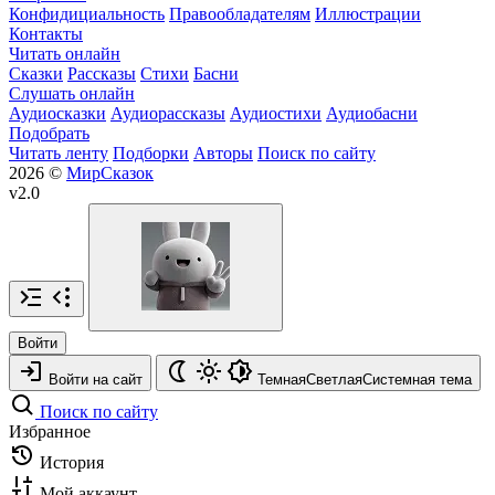
Конфидициальность
Правообладателям
Иллюстрации
Контакты
Читать онлайн
Сказки
Рассказы
Стихи
Басни
Слушать онлайн
Аудиосказки
Аудиорассказы
Аудиостихи
Аудиобасни
Подобрать
Читать ленту
Подборки
Авторы
Поиск по сайту
2026 ©
МирСказок
v2.0
Войти
Войти на сайт
Темная
Светлая
Системная
тема
Поиск по сайту
Избранное
История
Мой аккаунт