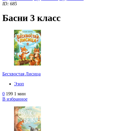
ID: 685
Басни 3 класс
Бесхвостая Лисица
Эзоп
0
199
1 мин
В избранное