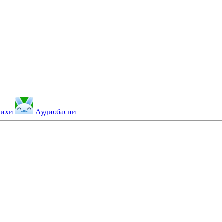
тихи
Аудиобасни