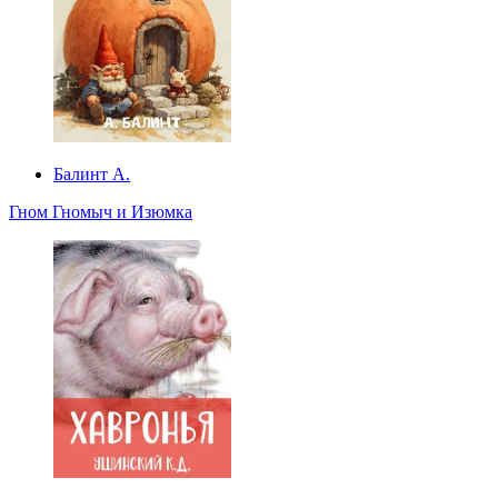
Балинт А.
Гном Гномыч и Изюмка