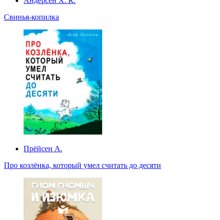
Андерсен Х. К.
Свинья-копилка
Прёйсен А.
Про козлёнка, который умел считать до десяти