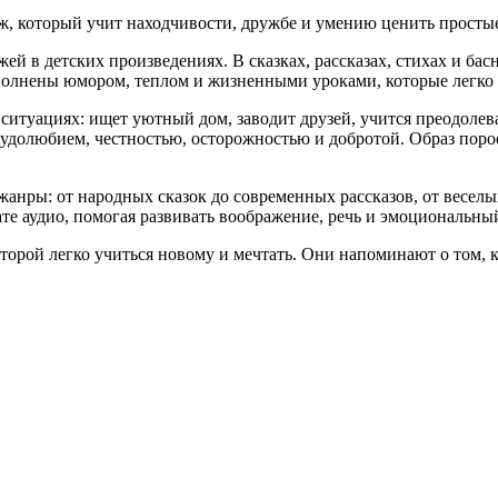
, который учит находчивости, дружбе и умению ценить простые
 в детских произведениях. В сказках, рассказах, стихах и басн
аполнены юмором, теплом и жизненными уроками, которые легко
ситуациях: ищет уютный дом, заводит друзей, учится преодолева
долюбием, честностью, осторожностью и добротой. Образ порос
нры: от народных сказок до современных рассказов, от веселых
ате аудио, помогая развивать воображение, речь и эмоциональны
торой легко учиться новому и мечтать. Они напоминают о том, к