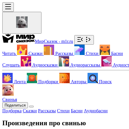
МирСказок - m1r.ru
Читать
Сказки
Рассказы
Стихи
Басни
Слушать
Аудиосказки
Аудиорассказы
Аудиос
Лента
Подборки
Авторы
Поиск
Свинья
Поделиться
Подборка
Сказки
Рассказы
Стихи
Басни
Аудиобасни
Произведения про свинью