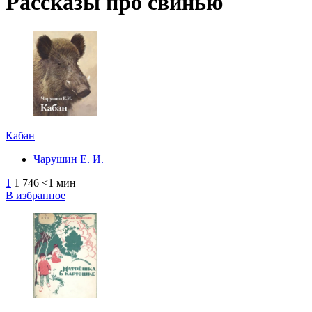
Рассказы про свинью
Кабан
Чарушин Е. И.
1
1 746
<1 мин
В избранное