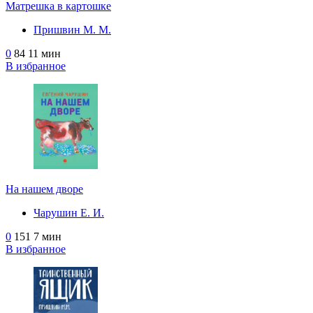
Матрешка в картошке
Пришвин М. М.
0
84
11 мин
В избранное
На нашем дворе
Чарушин Е. И.
0
151
7 мин
В избранное