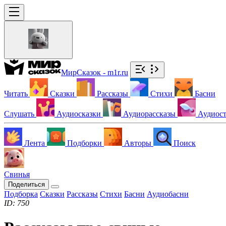
МирСказок - m1r.ru
Читать
Сказки
Рассказы
Стихи
Басни
Слушать
Аудиосказки
Аудиорассказы
Аудиос
Лента
Подборки
Авторы
Поиск
Свинья
Поделиться
Подборка
Сказки
Рассказы
Стихи
Басни
Аудиобасни
ID: 750