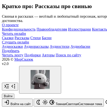
Кратко про: Рассказы про свинью
Свинья в рассказах — весёлый и любопытный персонаж, которы
достоинства.
О проекте
Конфидициальность
Правообладателям
Иллюстрации
Контакт
Читать онлайн
Сказки
Рассказы
Стихи
Басни
Слушать онлайн
Аудиосказки
Аудиорассказы
Аудиостихи
Аудиобасни
Подобрать
Читать ленту
Подборки
Авторы
Поиск по сайту
2026 ©
МирСказок
v2.0
Войти
Войти на сайт
Темная
Светлая
Системная
тема