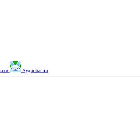
тихи
Аудиобасни