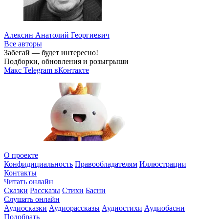
Алексин Анатолий Георгиевич
Все авторы
Забегай — будет интересно!
Подборки, обновления и розыгрыши
Макс
Telegram
вКонтакте
О проекте
Конфидициальность
Правообладателям
Иллюстрации
Контакты
Читать онлайн
Сказки
Рассказы
Стихи
Басни
Слушать онлайн
Аудиосказки
Аудиорассказы
Аудиостихи
Аудиобасни
Подобрать