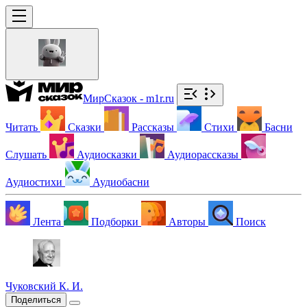
МирСказок - m1r.ru
Читать
Сказки
Рассказы
Стихи
Басни
Слушать
Аудиосказки
Аудиорассказы
Аудиостихи
Аудиобасни
Лента
Подборки
Авторы
Поиск
Чуковский К. И.
Поделиться