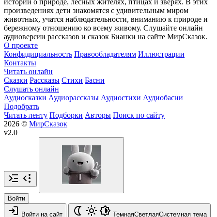
истории о природе, лесных жителях, птицах и зверях. В этих
произведениях дети знакомятся с удивительным миром
животных, учатся наблюдательности, вниманию к природе и
бережному отношению ко всему живому. Слушайте онлайн
аудиоверсии рассказов и сказок Бианки на сайте МирСказок.
О проекте
Конфидициальность
Правообладателям
Иллюстрации
Контакты
Читать онлайн
Сказки
Рассказы
Стихи
Басни
Слушать онлайн
Аудиосказки
Аудиорассказы
Аудиостихи
Аудиобасни
Подобрать
Читать ленту
Подборки
Авторы
Поиск по сайту
2026 ©
МирСказок
v2.0
Войти
Войти на сайт
Темная
Светлая
Системная
тема