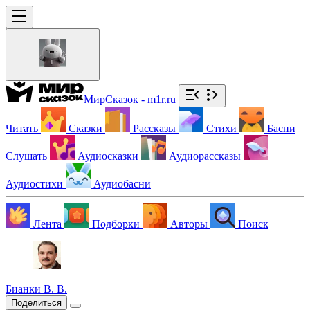
МирСказок - m1r.ru
Читать
Сказки
Рассказы
Стихи
Басни
Слушать
Аудиосказки
Аудиорассказы
Аудиостихи
Аудиобасни
Лента
Подборки
Авторы
Поиск
Бианки В. В.
Поделиться