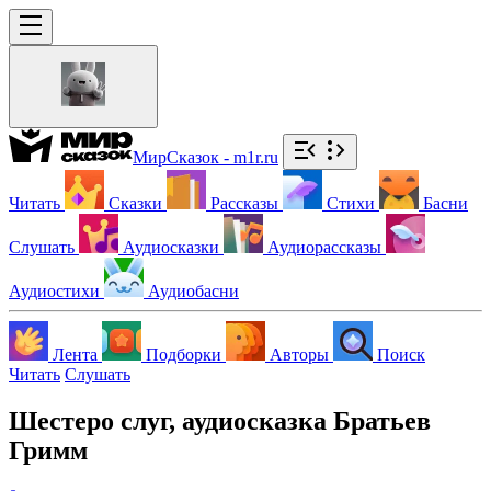
МирСказок - m1r.ru
Читать
Сказки
Рассказы
Стихи
Басни
Слушать
Аудиосказки
Аудиорассказы
Аудиостихи
Аудиобасни
Лента
Подборки
Авторы
Поиск
Читать
Слушать
Шестеро слуг, аудиосказка Братьев
Гримм