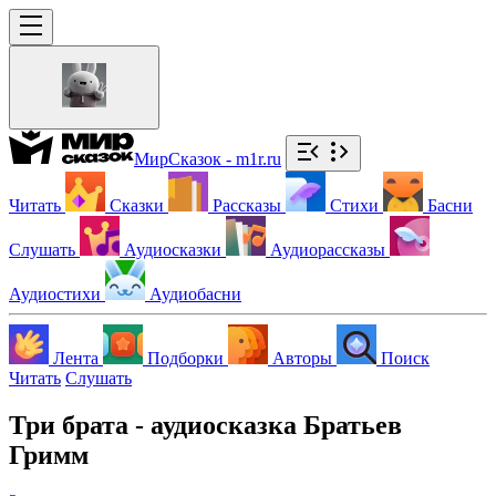
МирСказок - m1r.ru
Читать
Сказки
Рассказы
Стихи
Басни
Слушать
Аудиосказки
Аудиорассказы
Аудиостихи
Аудиобасни
Лента
Подборки
Авторы
Поиск
Читать
Слушать
Три брата - аудиосказка Братьев
Гримм