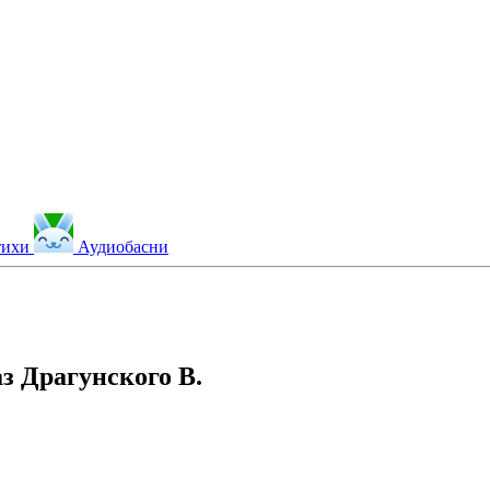
тихи
Аудиобасни
аз Драгунского В.