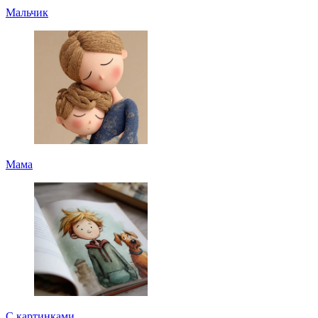
Мальчик
Мама
С картинками