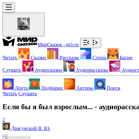
МирСказок - m1r.ru
Читать
Сказки
Рассказы
Стихи
Басни
Слушать
Аудиосказки
Аудиорассказы
Аудиос
Лента
Подборки
Авторы
Поиск
Читать
Слушать
Если бы я был взрослым... - аудиорасск
2
Драгунский В. Ю.