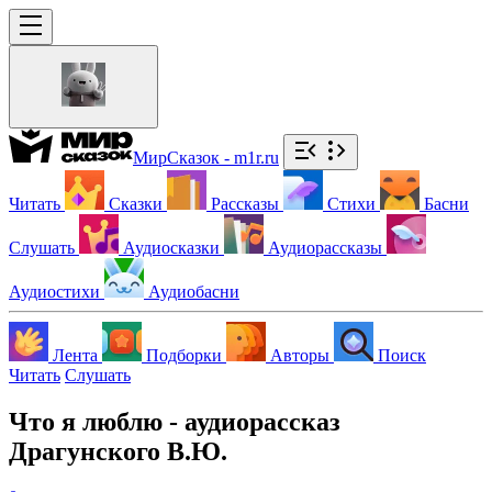
МирСказок - m1r.ru
Читать
Сказки
Рассказы
Стихи
Басни
Слушать
Аудиосказки
Аудиорассказы
Аудиостихи
Аудиобасни
Лента
Подборки
Авторы
Поиск
Читать
Слушать
Что я люблю - аудиорассказ
Драгунского В.Ю.