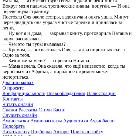
Наташа, — я путешествую сейчас в долине реки Конго.
Вокруг меня пальмы, тропические лианы, попугаи. — И она
перевернула страницу.
Постояла Оля около сестры, вздохнула и опять ушла. Минут
через двадцать она убрала чистые тарелки и принялась за
лепку.
— Ну вот я и дома, — закрывая книгу, проговорила Наташа и
вдруг рассмеялась:
— Чем это ты губы вымазала?
— Кремом, — похвасталась Оля, — я два пирожных съела.
Одно за тебя.
— Зачем же за меня? — спросила Наташа.
— Мама велела. Она сказала, что ещё неизвестно, когда ты
вернёшься из Африки, а пирожное с кремом может
испортиться.
Два пирожных
О проекте
Конфидициальность
Правообладателям
Иллюстрации
Контакты
Читать онлайн
Сказки
Рассказы
Стихи
Басни
Слушать онлайн
Аудиосказки
Аудиорассказы
Аудиостихи
Аудиобасни
Подобрать
Читать ленту
Подборки
Авторы
Поиск по сайту