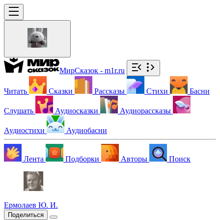
МирСказок - m1r.ru
Читать
Сказки
Рассказы
Стихи
Басни
Слушать
Аудиосказки
Аудиорассказы
Аудиостихи
Аудиобасни
Лента
Подборки
Авторы
Поиск
Ермолаев Ю. И.
Поделиться