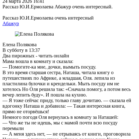
24 марта 2026 16:41
Рассказ Ю.И.Ермолаева Абажур очень интересный.
Рассказ Ю.И.Ермолаева очень интересный
Абажур
Елена Полякова
В субботу в 13:37
Два пирожных - читать онлайн
Мама вошла в комнату и сказала:
— Помогите-ка мне, дочки, вымыть посуду.
В это время старшая сестра, Наташа, читала книгу о
путешествиях по Африке, а младшая, Оля. лепила из
пластилина булочки и крендельки. Мыть посуду им не
хотелось Но Оля решила так: «Сначала помогу, а потом весь
вечер лепить буду». И пошла на кухню.
— Я тоже сейчас приду, только главу дочитаю. — сказала ей
вдогонку Наташа и добавила: — Такая интересная книга,
прямо не оторвёшься!
Немного погодя Оля вернулась в комнату за Наташей:
— Что же ты не идешь, мы с мамой почти всю посуду
перемыли
— А меня здесь нет, — не отрываясь от книги, проговорила