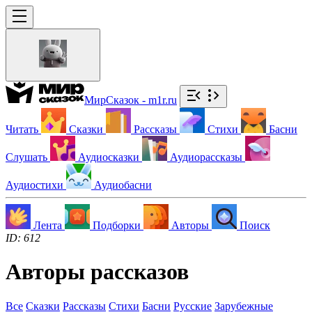
МирСказок - m1r.ru
Читать
Сказки
Рассказы
Стихи
Басни
Слушать
Аудиосказки
Аудиорассказы
Аудиостихи
Аудиобасни
Лента
Подборки
Авторы
Поиск
ID: 612
Авторы рассказов
Все
Сказки
Рассказы
Стихи
Басни
Русские
Зарубежные