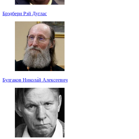
Брэдбери Рэй Дуглас
Булгаков Никола́й Алексеевич