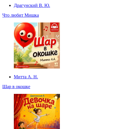
Драгунский В. Ю.
Что любит Мишка
Митта А. Н.
Шар в окошке