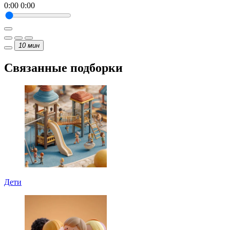
0:00
0:00
10
мин
Связанные подборки
Дети