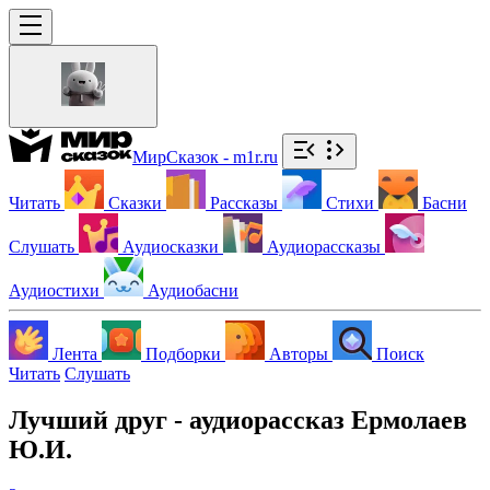
МирСказок - m1r.ru
Читать
Сказки
Рассказы
Стихи
Басни
Слушать
Аудиосказки
Аудиорассказы
Аудиостихи
Аудиобасни
Лента
Подборки
Авторы
Поиск
Читать
Слушать
Лучший друг - аудиорассказ Ермолаев
Ю.И.