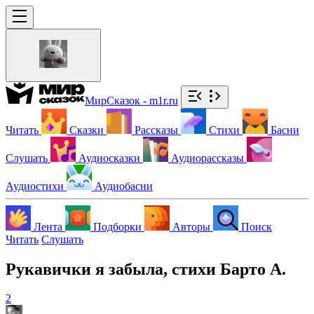
МирСказок - m1r.ru
Читать
Сказки
Рассказы
Стихи
Басни
Слушать
Аудиосказки
Аудиорассказы
Аудиостихи
Аудиобасни
Лента
Подборки
Авторы
Поиск
Читать
Слушать
Рукавички я забыла, стихи Барто А.
2