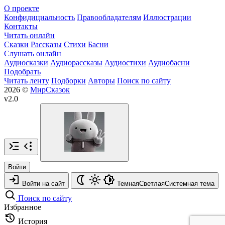
О проекте
Конфидициальность
Правообладателям
Иллюстрации
Контакты
Читать онлайн
Сказки
Рассказы
Стихи
Басни
Слушать онлайн
Аудиосказки
Аудиорассказы
Аудиостихи
Аудиобасни
Подобрать
Читать ленту
Подборки
Авторы
Поиск по сайту
2026 ©
МирСказок
v2.0
Войти
Войти на сайт
Темная
Светлая
Системная
тема
Поиск по сайту
Избранное
История