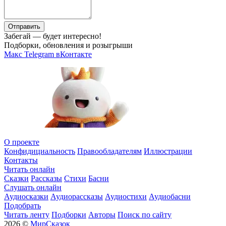
Отправить
Забегай — будет интересно!
Подборки, обновления и розыгрыши
Макс
Telegram
вКонтакте
О проекте
Конфидициальность
Правообладателям
Иллюстрации
Контакты
Читать онлайн
Сказки
Рассказы
Стихи
Басни
Слушать онлайн
Аудиосказки
Аудиорассказы
Аудиостихи
Аудиобасни
Подобрать
Читать ленту
Подборки
Авторы
Поиск по сайту
2026 ©
МирСказок