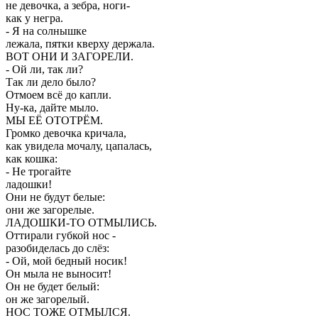
не девочка, а зебра, ноги-
как у негра.
- Я на солнышке
лежала, пятки кверху держала.
ВОТ ОНИ И ЗАГОРЕЛИ.
- Ой ли, так ли?
Так ли дело было?
Отмоем всё до капли.
Ну-ка, дайте мыло.
МЫ ЕЁ ОТОТРЁМ.
Громко девочка кричала,
как увидела мочалу, цапалась,
как кошка:
- Не трогайте
ладошки!
Они не будут белые:
они же загорелые.
ЛАДОШКИ-ТО ОТМЫЛИСЬ.
Оттирали губкой нос -
разобиделась до слёз:
- Ой, мой бедный носик!
Он мыла не выносит!
Он не будет белый:
он же загорелый.
НОС ТОЖЕ ОТМЫЛСЯ.