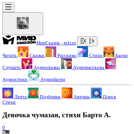
МирСказок - m1r.ru
Читать
Сказки
Рассказы
Стихи
Басни
Слушать
Аудиосказки
Аудиорассказы
Аудиостихи
Аудиобасни
Лента
Подборки
Авторы
Поиск
Стихи
Девочка чумазая, стихи Барто А.
0