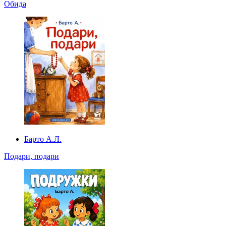
Обида
Барто А.Л.
Подари, подари