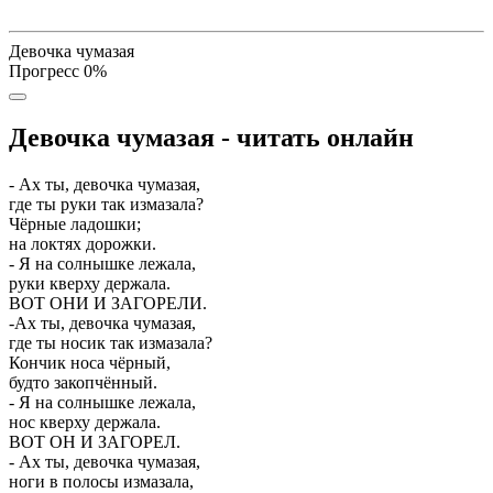
Девочка чумазая
Прогресс
0
%
Девочка чумазая - читать онлайн
- Ах ты, девочка чумазая,
где ты руки так измазала?
Чёрные ладошки;
на локтях­ дорожки.
- Я на солнышке лежала,
руки кверху держала.
ВОТ ОНИ И ЗАГОРЕЛИ.
-Ах ты, девочка чумазая,
где ты носик так измазала?
Кончик носа чёрный,
будто закопчённый.
- Я на солнышке лежала,
нос кверху держала.
ВОТ ОН И ЗАГОРЕЛ.
- Ах ты, девочка чумазая,
ноги в полосы измазала,