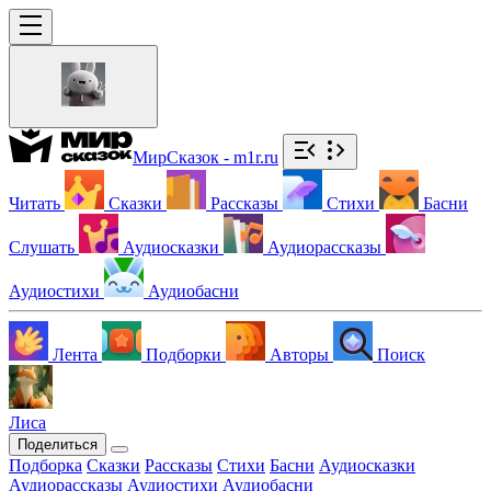
МирСказок - m1r.ru
Читать
Сказки
Рассказы
Стихи
Басни
Слушать
Аудиосказки
Аудиорассказы
Аудиостихи
Аудиобасни
Лента
Подборки
Авторы
Поиск
Лиса
Поделиться
Подборка
Сказки
Рассказы
Стихи
Басни
Аудиосказки
Аудиорассказы
Аудиостихи
Аудиобасни